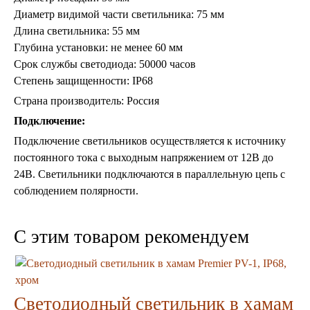
Консоли
Диаметр видимой части светильника: 75 мм
Шкафы
Длина светильника: 55 мм
Ширмы
Глубина установки: не менее 60 мм
Обеденные группы
Срок службы светодиода: 50000 часов
Спальня Марокко
Уход за мебелью
Степень защищенности: IP68
Светильники для хамама
Страна производитель: Россия
Курны в хамам
Подключение:
Кувшины и чаши в хамам
Краны и смесители в хамам
Подключение светильников осуществляется к источнику
Раковины латунные и медные
постоянного тока с выходным напряжением от 12В до
Медные тазы и ведра
24В. Светильники подключаются в параллельную цепь с
Аксессуары в хамам
соблюдением полярности.
Текстиль для хамама
Плитка Марокко
Мозаика Марокко
C этим товаром рекомендуем
Двери Марокко
Бабуши тапочки
Вазы
Зеркала
Тарелки и блюда
Светодиодный cветильник в хамам