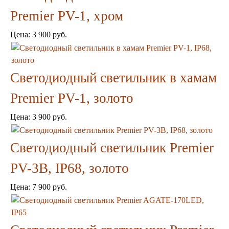
Пепельницы
Пледы и покрывала
Premier PV-1, хром
Подушки
Салфетницы
Цена:
3 900 руб.
Свечи и подсвечники
Сундуки
Шкатулки
Светодиодный cветильник в хамам
Хлопковые
Шерстяные
Premier PV-1, золото
Тажины
Чайники и кофейники
Цена:
3 900 руб.
Наборы чайные и кофейные
Подносы
Сахарницы, конфетницы,
Светодиодный светильник Premier
фруктовницы
Пиалы, чаши, салатники
PV-3B, IP68, золото
Цена:
7 900 руб.