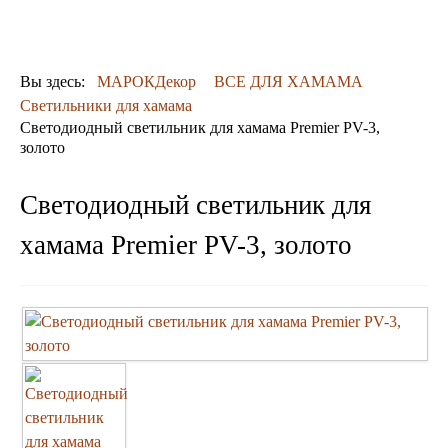
ДЕКОР
КОВРЫ
ПОСУДА
Вы здесь:
МАРОКДекор
ВСЕ ДЛЯ ХАМАМА
ДОСТАВКА
Светильники для хамама
и ОПЛАТА
Светодиодный светильник для хамама Premier PV-3,
КОНТАКТЫ
золото
Люстры марокканские
Люстры из мозаики
Светодиодный светильник для
Люстры со стеклом
Бра
хамама Premier PV-3, золото
Марокканские
Мозаичные