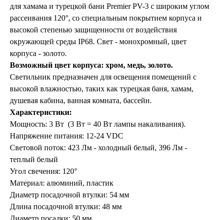
для хамама и турецкой бани Premier PV-3 с широким углом
рассеивания 120°, со специальным покрытием корпуса и
высокой степенью защищенности от воздействия
окружающей среды IP68. Свет - монохромный, цвет
корпуса - золото.
Возможный цвет корпуса:
хром, медь, золото.
Торшеры Марокко
Светильник предназначен для освещения помещений с
Торшеры Мозаика
Торшеры со стеклом
высокой влажностью, таких как турецкая баня, хамам,
Светильники в хамам
душевая кабина, ванная комната, бассейн.
Светильники потолочные
Характеристики:
Светильники для кафе и ресторанов
Мощность: 3 Вт (3 Вт = 40 Вт лампы накаливания).
Светильники дизайнерские
Напряжение питания: 12-24 VDC
Светильники Лофт
Светильники с цепочками
Световой поток: 423 Лм - холодный белый, 396 Лм -
Люстры для мечети
теплый белый
Фонари
Угол свечения: 120°
Абажуры
Материал: алюминий, пластик
Столы и столики
Диаметр посадочной втулки: 54 мм
Диваны и кресла
Длина посадочной втулки: 48 мм
Комоды и тумбы
Пуфы и стулья
Диаметр посадки: 50 мм