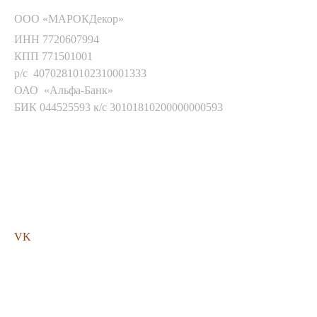
ООО «МАРОКДекор»
ИНН 7720607994
КПП 771501001
р/с 40702810102310001333
ОАО «Альфа-Банк»
БИК 044525593 к/с 30101810200000000593
Мы в соц. сетях
VK
Помощь