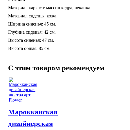
Торшеры со стеклом
Материал каркаса: массив кедра, чеканка
Светильники в хамам
Светильники потолочные
Материал сиденья: кожа.
Светильники для кафе и ресторанов
Ширина сиденья: 45 см.
Светильники дизайнерские
Глубина сиденья: 42 см.
Светильники Лофт
Светильники с цепочками
Высота сиденья: 47 см.
Люстры для мечети
Высота общая: 85 см.
Фонари
Абажуры
МЕБЕЛЬ
C этим товаром рекомендуем
Столы и столики
Диваны и кресла
ВСЕ
Комоды и тумбы
ДЛЯ
Пуфы и стулья
Консоли
Шкафы
Ширмы
Обеденные группы
Марокканская
Спальня Марокко
Уход за мебелью
дизайнерская
ХАМАМА