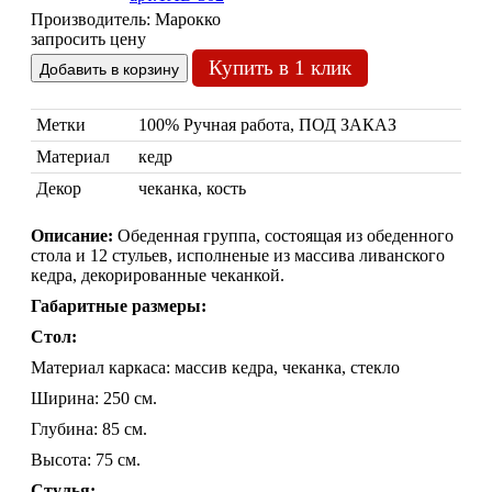
Производитель:
Марокко
запросить цену
Купить в 1 клик
Метки
100% Ручная работа, ПОД ЗАКАЗ
Марокканские лампы
Материал
кедр
Мозаичные лампы
Декор
чеканка, кость
Лампы со стеклом
Торшеры
Описание:
Обеденная группа, состоящая из обеденного
стола и 12 стульев, исполненые из массива ливанского
Марокканские
Мозаи
кедра, декорированные чеканкой.
Габаритные размеры:
Стол:
Материал каркаса: массив кедра, чеканка, стекло
Ширина: 250 см.
Глубина: 85 см.
Высота: 75 см.
Торшеры Марокко
Торшеры Мозаика
Стулья: