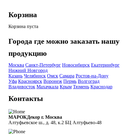
Корзина
Корзина пуста
Города где можно заказать нашу
продукцию
Москва
Санкт-Петербург
Новосибирск
Екатеринбург
Нижний Новгород
Казань
Челябинск
Омск
Самара
Ростов-на-Дону
Уфа
Красноярск
Воронеж
Пермь
Волгоград
Владивосток
Махачкала
Крым
Тюмень
Краснодар
Контакты
МАРОКДекор г. Москва
Алтуфьевское ш., д. 48, к.2 БЦ Алтуфьево-48