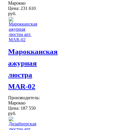
Марокко
Хлопковые
Цена:
231 610
Шерстяные
руб.
ПОСУДА
Тажины
Чайники и кофейники
Наборы чайные и кофейные
Подносы
Сахарницы, конфетницы,
Марокканская
фруктовницы
Пиалы, чаши, салатники
ажурная
ДОСТАВКА и ОПЛАТА
КОНТАКТЫ
люстра
MAR-02
Производитель:
Марокко
Цена:
187 550
руб.