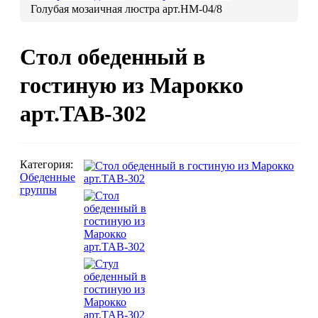
Голубая мозаичная люстра арт.HM-04/8
Люстры марокканские
Люстры из мозаики
Люстры со стеклом
Стол обеденный в
Бра
гостиную из Марокко
Марокканские
Мозаи
арт.TAB-302
Категория:
Обеденные
группы
Марокканские светильники
Бра из мозаики
Бра со стеклом
Настольные лампы
Марокканские
Мозаи