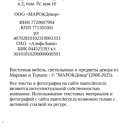
к.2, пом. IV, ком.10
ООО «МАРОКДекор»
ИНН 7720607994
КПП 771501001
р/с
40702810102310001333
ОАО «Альфа-Банк»
БИК 044525593 к/с
30101810200000000593
Восточная мебель, светильники и предметы декора из
Марокко и Турции - © "МАРОКДекор"(2008-2025).
Все тексты и фотографии на сайте marocdecor.ru
являются интеллектуальной собственностью
компании. Использование текстовых материалов и
фотографий с сайта marocdecor.ru возможно только с
активной ссылкой на ресурс.
Цены на сайте не являются публичной офертой.