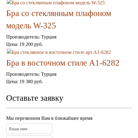
Бра со стеклянным плафоном
модель W-325
Производитель:
Турция
Торшеры Марокко
Цена:
19 200 руб.
Торшеры Мозаика
Торшеры со стеклом
Светильники в хамам
Бра в восточном стиле A1-6282
Светильники потолочные
Светильники для кафе и ресторанов
Производитель:
Турция
Светильники дизайнерские
Цена:
19 380 руб.
Светильники Лофт
Светильники с цепочками
Оставьте заявку
Люстры для мечети
Фонари
Абажуры
Столы и столики
Мы перезвоним Вам в ближайшее время
Диваны и кресла
Комоды и тумбы
Пуфы и стулья