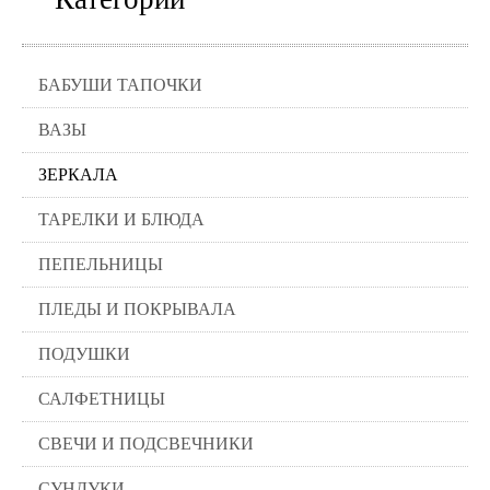
Пепельницы
Пледы и покрывала
Подушки
Салфетницы
БАБУШИ ТАПОЧКИ
Свечи и подсвечники
Сундуки
ВАЗЫ
Шкатулки
Хлопковые
ЗЕРКАЛА
Шерстяные
Тажины
ТАРЕЛКИ И БЛЮДА
Чайники и кофейники
Наборы чайные и кофейные
ПЕПЕЛЬНИЦЫ
Подносы
Сахарницы, конфетницы,
ПЛЕДЫ И ПОКРЫВАЛА
фруктовницы
Пиалы, чаши, салатники
ПОДУШКИ
САЛФЕТНИЦЫ
СВЕЧИ И ПОДСВЕЧНИКИ
СУНДУКИ