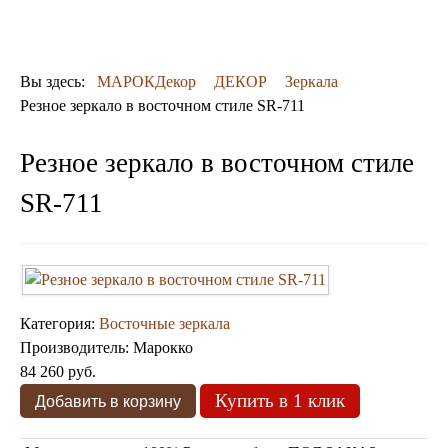
ДЕКОР
КОВРЫ
ПОСУДА
Вы здесь:
МАРОКДекор
ДЕКОР
Зеркала
ДОСТАВКА
Резное зеркало в восточном стиле SR-711
и ОПЛАТА
КОНТАКТЫ
Резное зеркало в восточном стиле
Люстры марокканские
Люстры из мозаики
SR-711
Люстры со стеклом
Бра
Марокканские
Мозаичные
Категория:
Восточные зеркала
Производитель:
Марокко
84 260 руб.
Купить в 1 клик