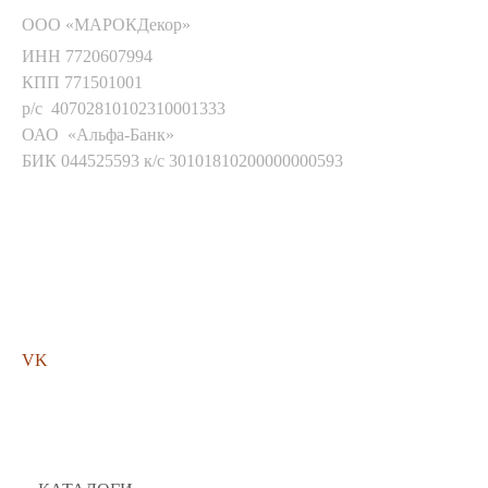
ООО «МАРОКДекор»
ИНН 7720607994
КПП 771501001
р/с 40702810102310001333
ОАО «Альфа-Банк»
БИК 044525593 к/с 30101810200000000593
Мы в соц. сетях
VK
Помощь