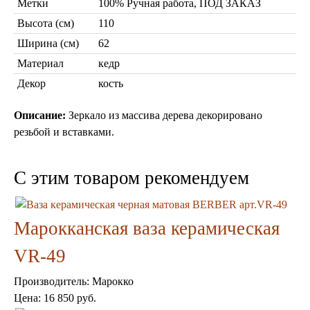
Метки
Марокканские светильники
100% Ручная работа, ПОД ЗАКАЗ
Бра из мозаики
Высота (см)
110
Бра со стеклом
Ширина (см)
62
Настольные лампы
Материал
кедр
Марокканские
Мозаичные
Декор
кость
Описание:
Зеркало из массива дерева декорировано
резьбой и вставками.
C этим товаром рекомендуем
Марокканские лампы
Мозаичные лампы
Марокканская ваза керамическая
Лампы со стеклом
Торшеры
VR-49
Марокканские
Мозаичные
Производитель:
Марокко
Цена:
16 850 руб.