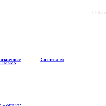
Сб-Вс: 
озаичные
Со стеклом
 ХАМАМА
А и ОПЛАТА