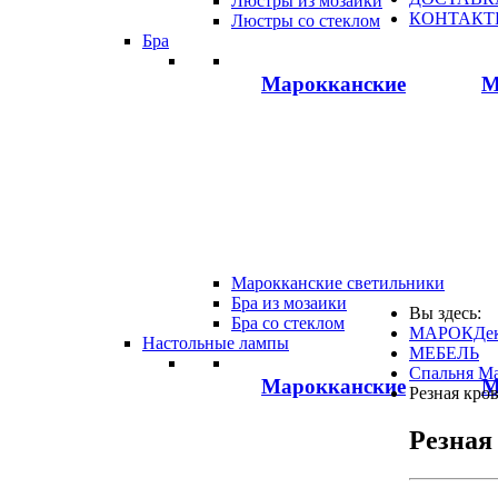
Люстры из мозаики
КОНТАКТ
Люстры со стеклом
Бра
Марокканские
М
Марокканские светильники
Бра из мозаики
Вы здесь:
Бра со стеклом
МАРОКДек
Настольные лампы
МЕБЕЛЬ
Спальня М
Марокканские
М
Резная кров
Резная