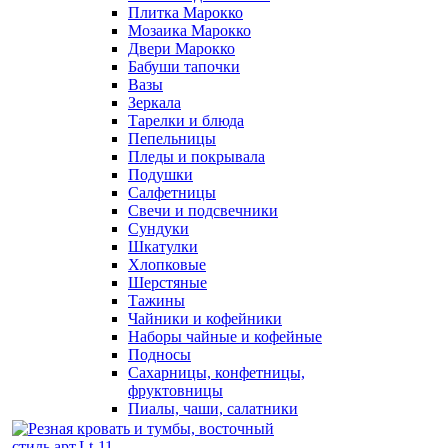
Плитка Марокко
Мозаика Марокко
Двери Марокко
Бабуши тапочки
Вазы
Зеркала
Тарелки и блюда
Пепельницы
Пледы и покрывала
Подушки
Салфетницы
Свечи и подсвечники
Сундуки
Шкатулки
Хлопковые
Шерстяные
Тажины
Чайники и кофейники
Наборы чайные и кофейные
Подносы
Сахарницы, конфетницы,
фруктовницы
Пиалы, чаши, салатники