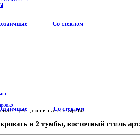
Ы
озаичные
Со стеклом
ор
арокко
озаичные
Со стеклом
ать и 2 тумбы, восточный стиль арт.Lt-11
 кровать и 2 тумбы, восточный стиль арт