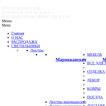
ШОУ-РУМ В МОСКВЕ
АЛТУФЬЕВСКОЕ Ш. Д.48 К.2
ДОСТАВКА ПО ВСЕЙ РОССИИ И СНГ
Меню
Menu
Главная
О НАС
РАСПРОДАЖА
СВЕТИЛЬНИКИ
Люстры
МЕБЕЛЬ
Марокканские
М
ВСЕ ДЛЯ
ОТДЕЛКА
ДЕКОР
КОВРЫ
ПОСУДА
Люстры марокканские
ДОСТАВК