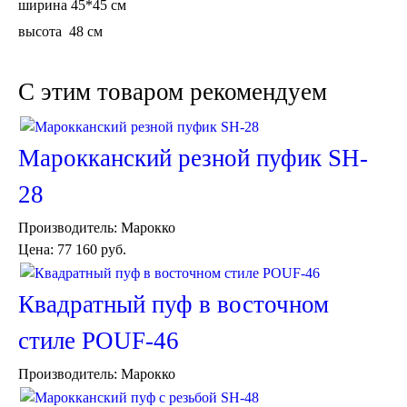
ширина 45*45 см
высота 48 см
C этим товаром рекомендуем
Торшеры Марокко
Торшеры Мозаика
Марокканский резной пуфик SH-
Торшеры со стеклом
Светильники в хамам
28
Светильники потолочные
Светильники для кафе и ресторанов
Производитель:
Марокко
Светильники дизайнерские
Цена:
77 160 руб.
Светильники Лофт
Светильники с цепочками
Люстры для мечети
Квадратный пуф в восточном
Фонари
Абажуры
стиле POUF-46
Столы и столики
Диваны и кресла
Производитель:
Марокко
Комоды и тумбы
Пуфы и стулья