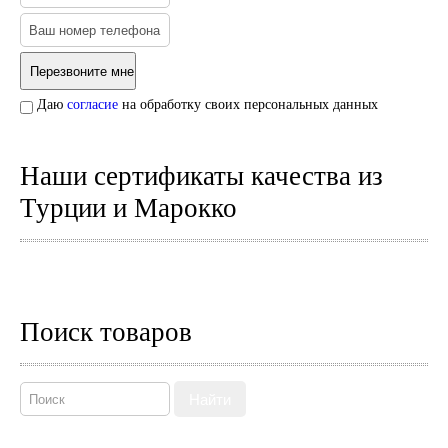
Пепельницы
Пледы и покрывала
Подушки
Салфетницы
Свечи и подсвечники
Сундуки
Даю
согласие
на обработку своих персональных данных
Шкатулки
Хлопковые
Шерстяные
Наши сертификаты качества из
Тажины
Турции и Марокко
Чайники и кофейники
Наборы чайные и кофейные
Подносы
Сахарницы, конфетницы,
фруктовницы
Пиалы, чаши, салатники
Поиск товаров
Найти