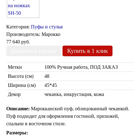
Марокканские светильники
Бра из мозаики
Бра со стеклом
Настольные лампы
Категория:
Пуфы и стулья
Марокканские
Мозаичные
Производитель:
Марокко
77 640 руб.
Купить в 1 клик
Метки
100% Ручная работа, ПОД ЗАКАЗ
Высота (см)
48
Ширина (см)
45*45
Марокканские лампы
Декор
чеканка, инкрустация, кожа
Мозаичные лампы
Лампы со стеклом
Описание:
Марокканский пуф, облицованный чеканкой.
Торшеры
Пуф подходит для оформления гостиной, прихожей,
Марокканские
Мозаичные
спальни в восточном стиле.
Размеры: