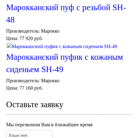
Консоли
Марокканский пуф с резьбой SH-
Шкафы
Ширмы
48
Обеденные группы
Спальня Марокко
Производитель:
Марокко
Уход за мебелью
Цена:
77 920 руб.
Светильники для хамама
Курны в хамам
Марокканский пуфик с кожаным
Кувшины и чаши в хамам
Краны и смесители в хамам
сиденьем SH-49
Раковины латунные и медные
Медные тазы и ведра
Аксессуары в хамам
Производитель:
Марокко
Текстиль для хамама
Цена:
77 160 руб.
Плитка Марокко
Мозаика Марокко
Оставьте заявку
Двери Марокко
Бабуши тапочки
Вазы
Мы перезвоним Вам в ближайшее время
Зеркала
Тарелки и блюда