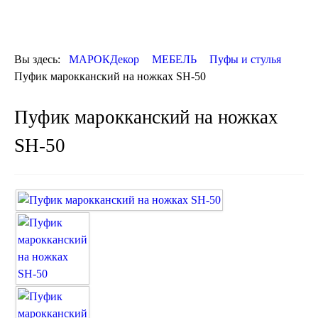
ДЕКОР
КОВРЫ
ПОСУДА
Вы здесь:
МАРОКДекор
МЕБЕЛЬ
Пуфы и стулья
ДОСТАВКА
Пуфик марокканский на ножках SH-50
и ОПЛАТА
КОНТАКТЫ
Пуфик марокканский на ножках
Люстры марокканские
Люстры из мозаики
SH-50
Люстры со стеклом
Бра
Марокканские
Мозаичные