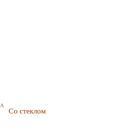
МА
Со стеклом