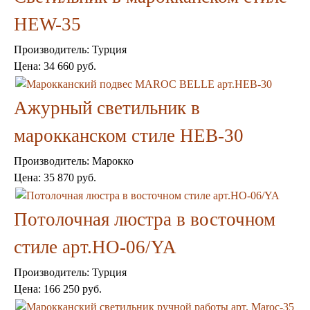
HEW-35
Производитель:
Турция
Цена:
34 660 руб.
Торшеры Марокко
Торшеры Мозаика
Ажурный светильник в
Торшеры со стеклом
Светильники в хамам
марокканском стиле HEB-30
Светильники потолочные
Светильники для кафе и ресторанов
Производитель:
Марокко
Светильники дизайнерские
Светильники Лофт
Цена:
35 870 руб.
Светильники с цепочками
Люстры для мечети
Потолочная люстра в восточном
Фонари
Абажуры
стиле арт.HO-06/YA
Столы и столики
Диваны и кресла
Производитель:
Турция
Комоды и тумбы
Цена:
166 250 руб.
Пуфы и стулья
Консоли