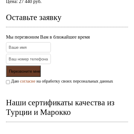
Цена:
27 440 руб.
Подушки
Салфетницы
Оставьте заявку
Свечи и подсвечники
Сундуки
Шкатулки
Мы перезвоним Вам в ближайшее время
Хлопковые
Шерстяные
Тажины
Чайники и кофейники
Наборы чайные и кофейные
Подносы
Сахарницы, конфетницы,
фруктовницы
Даю
согласие
на обработку своих персональных данных
Пиалы, чаши, салатники
Наши сертификаты качества из
Турции и Марокко