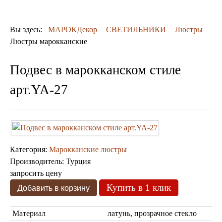
ДЕКОР
КОВРЫ
ПОСУДА
Вы здесь:
МАРОКДекор
СВЕТИЛЬНИКИ
Люстры
ДОСТАВКА
Люстры марокканские
и ОПЛАТА
КОНТАКТЫ
Подвес в марокканском стиле
Люстры марокканские
Люстры из мозаики
арт.YA-27
Люстры со стеклом
Бра
Марокканские
Мозаичные
Категория:
Марокканские люстры
Производитель:
Турция
запросить цену
Купить в 1 клик
Материал
Марокканские светильники
латунь, прозрачное стекло