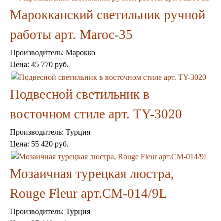
Шкафы
Марокканский светильник ручной
Ширмы
Обеденные группы
работы арт. Maroc-35
Спальня Марокко
Уход за мебелью
Производитель:
Марокко
Светильники для хамама
Цена:
45 770 руб.
Курны в хамам
Кувшины и чаши в хамам
Краны и смесители в хамам
Подвесной светильник в
Раковины латунные и медные
Медные тазы и ведра
восточном стиле арт. TY-3020
Аксессуары в хамам
Текстиль для хамама
Производитель:
Турция
Плитка Марокко
Цена:
55 420 руб.
Мозаика Марокко
Двери Марокко
Мозаичная турецкая люстра,
Бабуши тапочки
Вазы
Rouge Fleur арт.CM-014/9L
Зеркала
Тарелки и блюда
Пепельницы
Производитель:
Турция
Пледы и покрывала