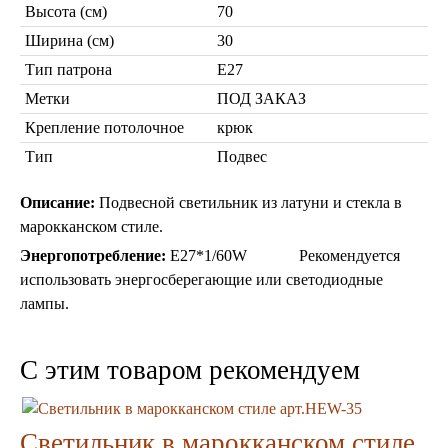
Бра из мозаики
Высота (см)
70
Бра со стеклом
Ширина (см)
30
Настольные лампы
Тип патрона
Е27
Марокканские
Мозаичные
Метки
ПОД ЗАКАЗ
Крепление потолочное
крюк
Тип
Подвес
Описание:
Подвесной светильник из латуни и стекла в
марокканском стиле.
Энергопотребление:
Е27*1/60W Рекомендуется
Марокканские лампы
использовать энергосберегающие или светодиодные
Мозаичные лампы
лампы.
Лампы со стеклом
Торшеры
C этим товаром рекомендуем
Марокканские
Мозаичные
Cветильник в марокканском стиле