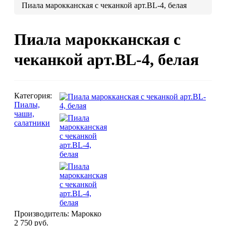
Пиала марокканская с чеканкой арт.BL-4, белая
Люстры марокканские
Люстры из мозаики
Пиала марокканская с
Люстры со стеклом
Бра
чеканкой арт.BL-4, белая
Марокканские
Мозаи
Категория:
Пиалы,
чаши,
салатники
Марокканские светильники
Бра из мозаики
Бра со стеклом
Настольные лампы
Марокканские
Мозаи
Производитель:
Марокко
2 750 руб.