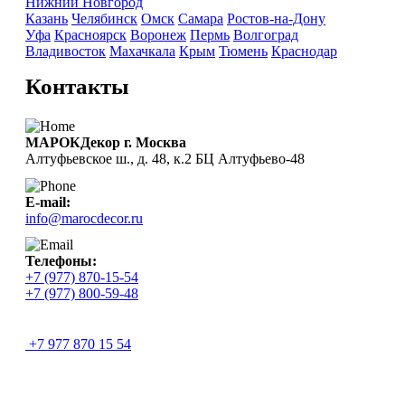
Нижний Новгород
Казань
Челябинск
Омск
Самара
Ростов-на-Дону
Уфа
Красноярск
Воронеж
Пермь
Волгоград
Владивосток
Махачкала
Крым
Тюмень
Краснодар
Контакты
МАРОКДекор г. Москва
Алтуфьевское ш., д. 48, к.2 БЦ Алтуфьево-48
E-mail:
info@marocdecor.ru
Телефоны:
+7 (977) 870-15-54
+7 (977) 800-59-48
+7 977 870 15 54