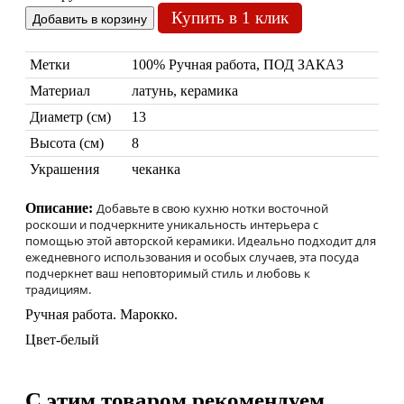
Купить в 1 клик
Метки
100% Ручная работа, ПОД ЗАКАЗ
Материал
латунь, керамика
Диаметр (см)
13
Высота (см)
8
Марокканские лампы
Мозаичные лампы
Украшения
чеканка
Лампы со стеклом
Торшеры
Описание:
Добавьте в свою кухню нотки восточной
роскоши и подчеркните уникальность интерьера с
Марокканские
Мозаи
помощью этой авторской керамики. Идеально подходит для
ежедневного использования и особых случаев, эта посуда
подчеркнет ваш неповторимый стиль и любовь к
традициям.
Ручная работа. Марокко.
Цвет-белый
C этим товаром рекомендуем
Торшеры Марокко