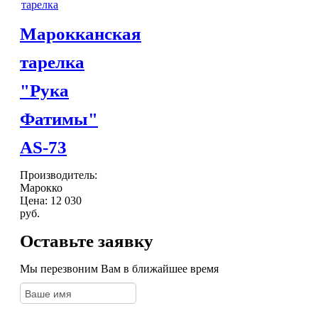
Шкатулки
Хлопковые
Марокканская
Шерстяные
ПОСУДА
тарелка
Тажины
Чайники и кофейники
"Рука
Наборы чайные и кофейные
Подносы
Фатимы"
Сахарницы, конфетницы,
фруктовницы
AS-73
Пиалы, чаши, салатники
ДОСТАВКА и ОПЛАТА
Производитель:
КОНТАКТЫ
Марокко
Цена:
12 030
руб.
Оставьте заявку
Мы перезвоним Вам в ближайшее время