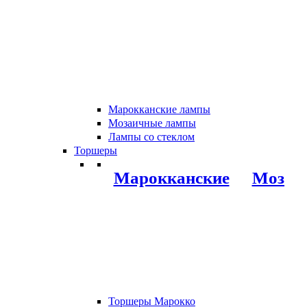
Марокканские лампы
Мозаичные лампы
Лампы со стеклом
Торшеры
Марокканские
Мозаи
Торшеры Марокко