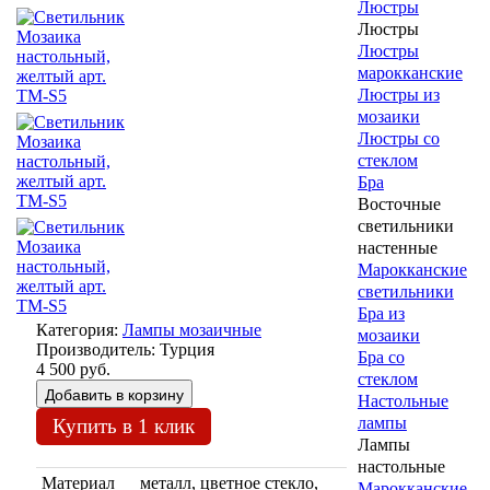
Люстры
Люстры
Люстры
марокканские
Люстры из
мозаики
Люстры со
стеклом
Бра
Восточные
светильники
настенные
Марокканские
светильники
Бра из
Категория:
Лампы мозаичные
мозаики
Производитель:
Турция
Бра со
4 500 руб.
стеклом
Настольные
лампы
Купить в 1 клик
Лампы
настольные
Материал
металл, цветное стекло,
Марокканские