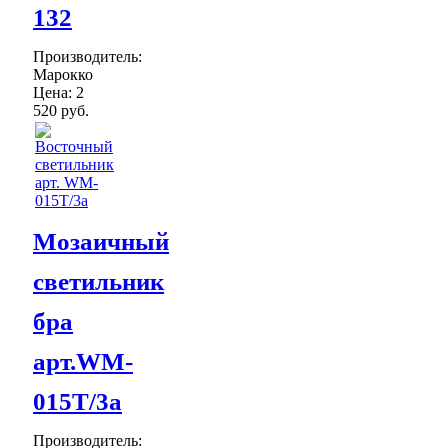
132
Производитель:
Марокко
Цена:
2
520 руб.
Мозаичный
светильник
бра
арт.WM-
015T/3а
Производитель: