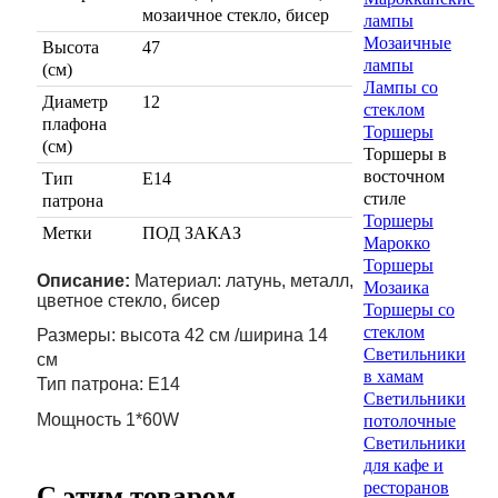
мозаичное стекло, бисер
лампы
Мозаичные
Высота
47
лампы
(см)
Лампы со
Диаметр
12
стеклом
плафона
Торшеры
(см)
Торшеры в
восточном
Тип
Е14
стиле
патрона
Торшеры
Метки
ПОД ЗАКАЗ
Марокко
Торшеры
Описание:
Материал: латунь, металл,
Мозаика
цветное стекло, бисер
Торшеры со
стеклом
Размеры: высота 42 см /ширина 14
Светильники
см
в хамам
Тип патрона: Е14
Светильники
Мощность 1*60W
потолочные
Светильники
для кафе и
ресторанов
C этим товаром