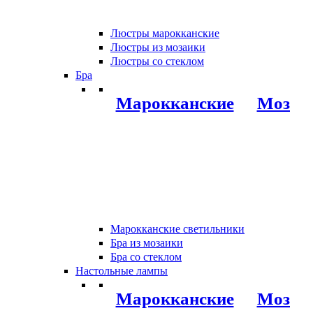
Люстры марокканские
Люстры из мозаики
Люстры со стеклом
Бра
Марокканские
Мозаи
Марокканские светильники
Бра из мозаики
Бра со стеклом
Настольные лампы
Марокканские
Мозаи