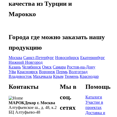
качества из Турции и
Марокко
Города где можно заказать нашу
продукцию
Москва
Санкт-Петербург
Новосибирск
Екатеринбург
Нижний Новгород
Казань
Челябинск
Омск
Самара
Ростов-на-Дону
Уфа
Красноярск
Воронеж
Пермь
Волгоград
Владивосток
Махачкала
Крым
Тюмень
Краснодар
Контакты
Мы в
Помощь
соц.
Каталоги
Участие в
МАРОКДекор г. Москва
сетях
проектах
Алтуфьевское ш., д. 48, к.2
БЦ Алтуфьево-48
Доставка и