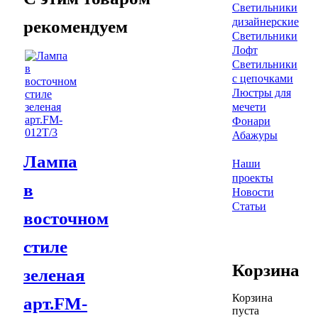
Светильники
дизайнерские
рекомендуем
Светильники
Лофт
Светильники
с цепочками
Люстры для
мечети
Фонари
Абажуры
Лампа
Наши
проекты
в
Новости
Статьи
восточном
стиле
Корзина
зеленая
Корзина
арт.FM-
пуста