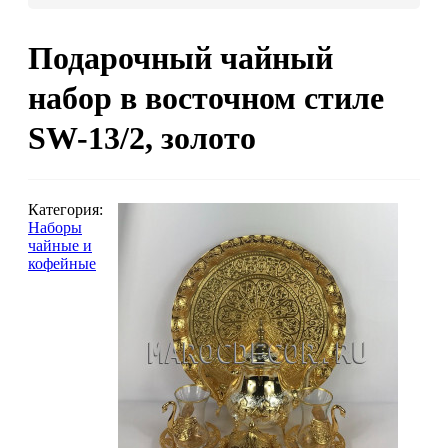
Люстры марокканские
Подарочный чайный
Люстры из мозаики
Люстры со стеклом
набор в восточном стиле
Бра
SW-13/2, золото
Марокканские
Мозаи
Категория:
Наборы
чайные и
кофейные
Марокканские светильники
Бра из мозаики
Бра со стеклом
Настольные лампы
Марокканские
Мозаи