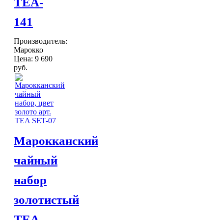
TEA-
Шкатулки
Хлопковые
141
Шерстяные
ПОСУДА
Производитель:
Тажины
Марокко
Чайники и кофейники
Цена:
9 690
Наборы чайные и кофейные
руб.
Подносы
Сахарницы, конфетницы,
фруктовницы
Пиалы, чаши, салатники
ДОСТАВКА и ОПЛАТА
КОНТАКТЫ
Марокканский
чайный
набор
золотистый
TEA