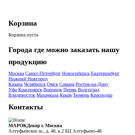
Корзина
Корзина пуста
Города где можно заказать нашу
продукцию
Москва
Санкт-Петербург
Новосибирск
Екатеринбург
Нижний Новгород
Казань
Челябинск
Омск
Самара
Ростов-на-Дону
Уфа
Красноярск
Воронеж
Пермь
Волгоград
Владивосток
Махачкала
Крым
Тюмень
Краснодар
Контакты
МАРОКДекор г. Москва
Алтуфьевское ш., д. 48, к.2 БЦ Алтуфьево-48