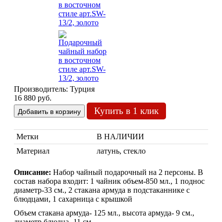
Торшеры Мозаика
Торшеры со стеклом
Светильники в хамам
Светильники потолочные
Светильники для кафе и ресторанов
Светильники дизайнерские
Светильники Лофт
Светильники с цепочками
Люстры для мечети
Производитель:
Турция
Фонари
16 880 руб.
Абажуры
Купить в 1 клик
МЕБЕЛЬ
Столы и столики
Диваны и кресла
ВСЕ
Метки
В НАЛИЧИИ
Комоды и тумбы
ДЛЯ
Материал
латунь, стекло
Пуфы и стулья
Консоли
Описание:
Набор чайный подарочный на 2 персоны. В
Шкафы
состав набора входит: 1 чайник объем-850 мл., 1 поднос
Ширмы
диаметр-33 см., 2 стакана армуда в подстаканнике с
Обеденные группы
блюдцами, 1 сахарница с крышкой
Спальня Марокко
Объем стакана армуда- 125 мл., высота армуда- 9 см.,
Уход за мебелью
диаметр блюдца- 11 см.