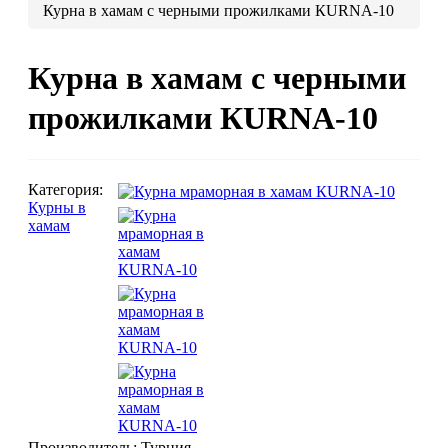
Курна в хамам с черными прожилками КURNA-10
Люстры марокканские
Люстры из мозаики
Курна в хамам с черными
Люстры со стеклом
Бра
прожилками КURNA-10
Марокканские
Мозаи
Категория:
Курны в
хамам
Марокканские светильники
Бра из мозаики
Бра со стеклом
Настольные лампы
Марокканские
Мозаи
Производитель:
Турция