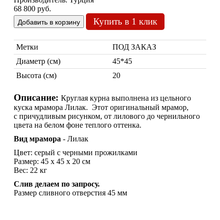
68 800 руб.
Купить в 1 клик
Метки
ПОД ЗАКАЗ
Диаметр (см)
45*45
Высота (см)
20
Марокканские лампы
Мозаичные лампы
Описание:
Круглая курна выполнена из цельного
Лампы со стеклом
куска мрамора Лилак. Этот оригинальный мрамор,
Торшеры
с причудливым рисунком, от лилового до чернильного
цвета на белом фоне теплого оттенка.
Марокканские
Мозаи
Вид мрамора
- Лилак
Цвет: серый с черными прожилками
Размер: 45 х 45 х 20 см
Вес: 22 кг
Слив делаем по запросу.
Размер сливного отверстия 45 мм
Торшеры Марокко