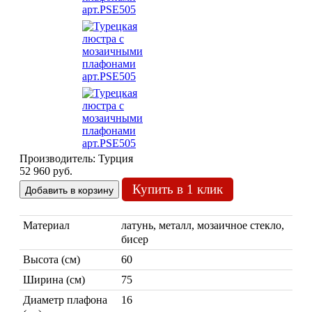
Марокканские лампы
Мозаичные лампы
Лампы со стеклом
Торшеры
Производитель:
Турция
52 960 руб.
Марокканские
Мозаи
Купить в 1 клик
Материал
латунь, металл, мозаичное стекло,
бисер
Высота (см)
60
Ширина (см)
75
Диаметр плафона
16
Торшеры Марокко