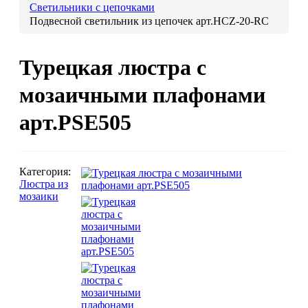
Светильники с цепочками
Подвесной светильник из цепочек арт.HCZ-20-RC
Люстры марокканские
Люстры из мозаики
Люстры со стеклом
Турецкая люстра с
Бра
мозаичными плафонами
Марокканские
Мозаи
арт.PSE505
Категория:
Люстра из
мозаики
Марокканские светильники
Бра из мозаики
Бра со стеклом
Настольные лампы
Марокканские
Мозаи