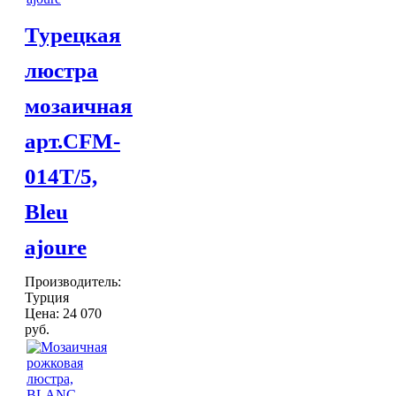
Шкатулки
Турецкая
Хлопковые
Шерстяные
люстра
ПОСУДА
Тажины
мозаичная
Чайники и кофейники
Наборы чайные и кофейные
арт.CFM-
Подносы
Сахарницы, конфетницы,
014T/5,
фруктовницы
Пиалы, чаши, салатники
Bleu
ДОСТАВКА и ОПЛАТА
КОНТАКТЫ
ajoure
Производитель:
Турция
Цена:
24 070
руб.