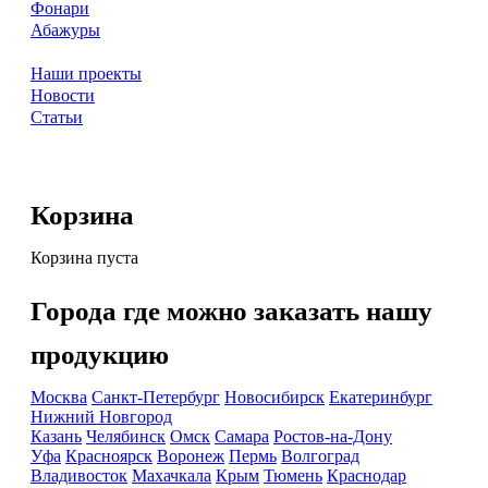
Фонари
Абажуры
Наши проекты
Новости
Статьи
Корзина
Корзина пуста
Города где можно заказать нашу
продукцию
Москва
Санкт-Петербург
Новосибирск
Екатеринбург
Нижний Новгород
Казань
Челябинск
Омск
Самара
Ростов-на-Дону
Уфа
Красноярск
Воронеж
Пермь
Волгоград
Владивосток
Махачкала
Крым
Тюмень
Краснодар