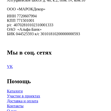
Алтуфьевское шоссе д. 48, к.2, пом. IV, ком.10
ООО «МАРОКДекор»
ИНН 7720607994
КПП 771501001
р/с 40702810102310001333
ОАО «Альфа-Банк»
БИК 044525593 к/с 30101810200000000593
Мы в соц. сетях
VK
Помощь
Каталоги
Участие в проектах
Доставка и оплата
Контакты
О нас