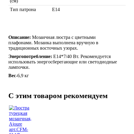
(см)
Торшеры Мозаика
Тип патрона
Торшеры со стеклом
Е14
Светильники в хамам
Светильники потолочные
Светильники для кафе и ресторанов
Светильники дизайнерские
Описание:
Мозаичная люстра с цветными
Светильники Лофт
плафонами. Мозаика выполнена вручную в
Светильники с цепочками
традиционных восточных узорах.
Люстры для мечети
Энергопотребление:
Е14*7/40 Вт. Рекомендуется
Фонари
использовать энергосберегающие или светодиодные
Абажуры
лампочки.
МЕБЕЛЬ
Столы и столики
Вес
-6,9 кг
Диваны и кресла
ВСЕ
Комоды и тумбы
ДЛЯ
Пуфы и стулья
C этим товаром рекомендуем
Консоли
Шкафы
Ширмы
Обеденные группы
Спальня Марокко
Уход за мебелью