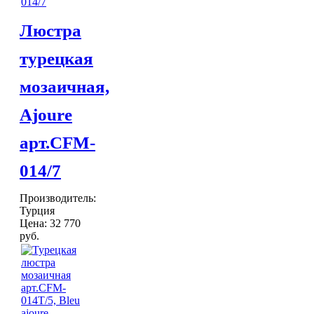
ХАМАМА
Светильники для хамама
Люстра
Курны в хамам
Кувшины и чаши в хамам
турецкая
Краны и смесители в хамам
Раковины латунные и медные
мозаичная,
Медные тазы и ведра
Аксессуары в хамам
Ajoure
Текстиль для хамама
ОТДЕЛКА
арт.CFM-
Плитка Марокко
Мозаика Марокко
ДЕКОР
014/7
Двери Марокко
Бабуши тапочки
КОВРЫ
Производитель:
Вазы
Турция
Зеркала
Цена:
32 770
Тарелки и блюда
руб.
Пепельницы
Пледы и покрывала
Подушки
Салфетницы
Свечи и подсвечники
Сундуки