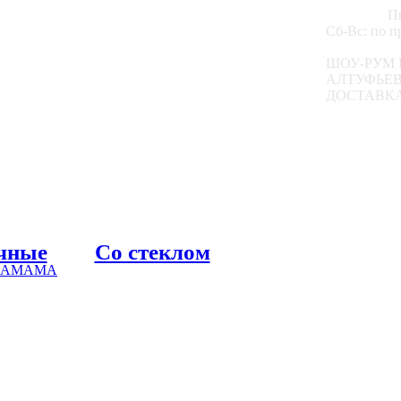
Пн
Сб-Вс: по 
ШОУ-РУМ 
АЛТУФЬЕВС
ДОСТАВКА
чные
Со стеклом
 ХАМАМА