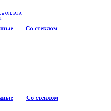
 и ОПЛАТА
Ы
чные
Со стеклом
чные
Со стеклом