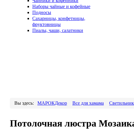
Чайники и кофейники
Наборы чайные и кофейные
Подносы
Сахарницы, конфетницы,
фруктовницы
Пиалы, чаши, салатники
Вы здесь:
МАРОКДекор
Все для хамама
Светильник
Потолочная люстра Мозаика