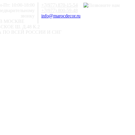
-Пт: 10:00-18:00
+7(977) 870-15-54
предварительному
+7(977) 800-59-48
звонку
info@marocdecor.ru
В МОСКВЕ
КОЕ Ш. Д.48 К.2
 ПО ВСЕЙ РОССИИ И СНГ