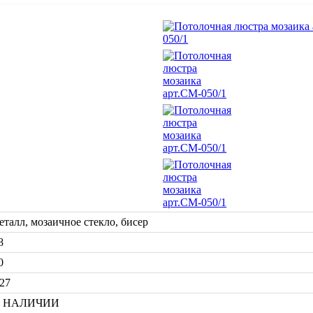
еталл, мозаичное стекло, бисер
8
0
27
 НАЛИЧИИ