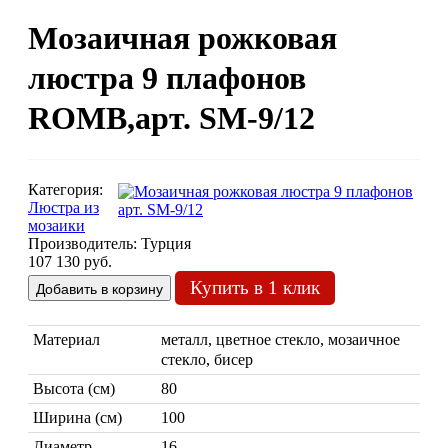
Мозаичная рожковая
Люстры марокканские
Люстры из мозаики
люстра 9 плафонов
Люстры со стеклом
Бра
ROMB,арт. SМ-9/12
Марокканские
Мозаи
Категория:
Люстра из
мозаики
Производитель:
Турция
107 130 руб.
Купить в 1 клик
Марокканские светильники
Материал
металл, цветное стекло, мозаичное
Бра из мозаики
стекло, бисер
Бра со стеклом
Настольные лампы
Высота (см)
80
Ширина (см)
100
Марокканские
Мозаи
Диаметр
16