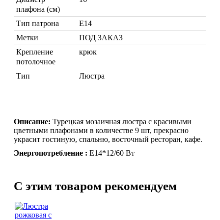
плафона (см)
Тип патрона
Е14
Метки
ПОД ЗАКАЗ
Крепление
крюк
потолочное
Тип
Люстра
Марокканские лампы
Мозаичные лампы
Лампы со стеклом
Торшеры
Описание:
Турецкая мозаичная люстра с красивыми
Марокканские
Мозаи
цветными плафонами в количестве 9 шт, прекрасно
украсит гостиную, спальню, восточный ресторан, кафе.
Энергопотребление :
Е14*12/60 Вт
C этим товаром рекомендуем
Торшеры Марокко