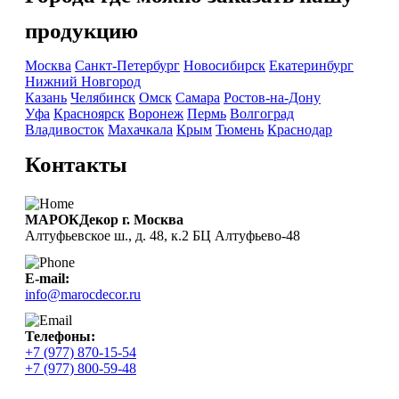
продукцию
Москва
Санкт-Петербург
Новосибирск
Екатеринбург
Нижний Новгород
Казань
Челябинск
Омск
Самара
Ростов-на-Дону
Уфа
Красноярск
Воронеж
Пермь
Волгоград
Владивосток
Махачкала
Крым
Тюмень
Краснодар
Контакты
МАРОКДекор г. Москва
Алтуфьевское ш., д. 48, к.2 БЦ Алтуфьево-48
E-mail:
info@marocdecor.ru
Телефоны:
+7 (977) 870-15-54
+7 (977) 800-59-48