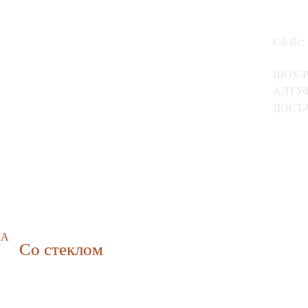
Сб-Вс:
ШОУ-
АЛТУФ
ДОСТА
МА
Со стеклом