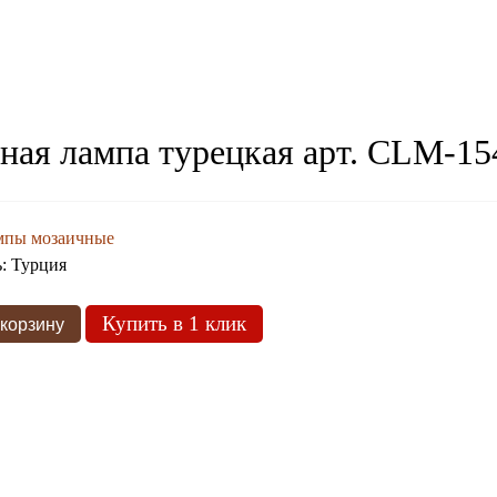
ная лампа турецкая арт. СLM-15
мпы мозаичные
ь:
Турция
Купить в 1 клик