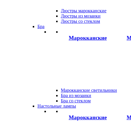
Люстры марокканские
Люстры из мозаики
Люстры со стеклом
Бра
Марокканские
М
Марокканские светильники
Бра из мозаики
Бра со стеклом
Настольные лампы
Марокканские
М