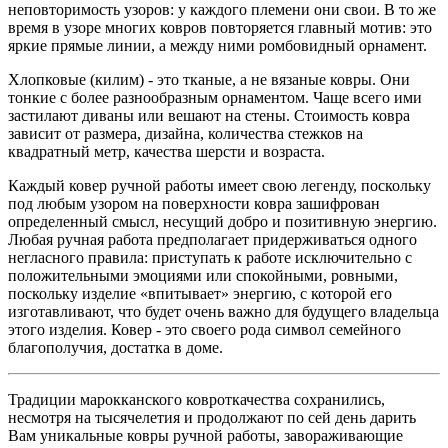
неповторимость узоров: у каждого племени они свои. В то же
время в узоре многих ковров повторяется главный мотив: это
яркие прямые линии, а между ними ромбовидный орнамент.
Хлопковые (килим) - это тканые, а не вязаные ковры. Они
тонкие с более разнообразным орнаментом. Чаще всего ими
застилают диваны или вешают на стены. Стоимость ковра
зависит от размера, дизайна, количества стежков на
квадратный метр, качества шерсти и возраста.
Каждый ковер ручной работы имеет свою легенду, поскольку
под любым узором на поверхности ковра зашифрован
определенный смысл, несущий добро и позитивную энергию.
Любая ручная работа предполагает придерживаться одного
негласного правила: приступать к работе исключительно с
положительными эмоциями или спокойными, ровными,
поскольку изделие «впитывает» энергию, с которой его
изготавливают, что будет очень важно для будущего владельца
этого изделия. Ковер - это своего рода символ семейного
благополучия, достатка в доме.
Традиции марокканского ковроткачества сохранились,
несмотря на тысячелетия и продолжают по сей день дарить
Вам уникальные ковры ручной работы, завораживающие