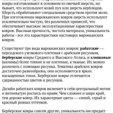
ковры изготавливают в основном из овечьей шерсти, но
бывает, что используют козий пух или шерсть верблюдов.
Шерсть обрабатывают специальным средством против моли.
При изготовлении марокканских ковров шерсть используют
исключительно чистую, без различных примесей, что
обеспечивает высокие эксплуатационные характеристики
ковров. Высокая прочность, чистота материала, уникальность
работы - все это характеристики настоящих марокканских
ковров.
Существуют три вида марокканских ковров:
рабатские
—
персидского узелкового плетения с арабским рисунком,
берберские
ковры Среднего и Высокого Атласа, и
хлопковые
(килимы) более тонкие и не плетеные, а тканые. Их можно
различить с помощью рисунка. Тематика арабских ковров
достаточно разнообразна, они исполняются в ярких
насыщенных тонах. Берберские ковры отличаются
сдержанностью цветов и рисунков.
Дизайн рабатских ковров включает в себя центральный мотив
и витиеватую роспись по краям. Чем сложнее и шире край,
тем дороже ковер. Их характерные цвета — синий, серый и
красный разных оттенков.
Берберские ковры совсем другие, уникальность им придает