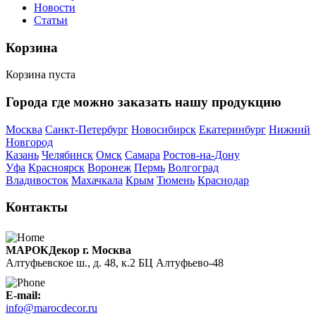
Новости
Статьи
Корзина
Корзина пуста
Города где можно заказать нашу продукцию
Москва
Санкт-Петербург
Новосибирск
Екатеринбург
Нижний
Новгород
Казань
Челябинск
Омск
Самара
Ростов-на-Дону
Уфа
Красноярск
Воронеж
Пермь
Волгоград
Владивосток
Махачкала
Крым
Тюмень
Краснодар
Контакты
МАРОКДекор г. Москва
Алтуфьевское ш., д. 48, к.2 БЦ Алтуфьево-48
E-mail:
info@marocdecor.ru