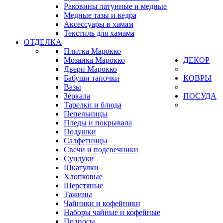
Раковины латунные и медные
Медные тазы и ведра
Аксессуары в хамам
Текстиль для хамама
ОТДЕЛКА
Плитка Марокко
Мозаика Марокко
ДЕКОР
Двери Марокко
Бабуши тапочки
КОВРЫ
Вазы
Зеркала
ПОСУДА
Тарелки и блюда
Пепельницы
Пледы и покрывала
Подушки
Салфетницы
Свечи и подсвечники
Сундуки
Шкатулки
Хлопковые
Шерстяные
Тажины
Чайники и кофейники
Наборы чайные и кофейные
Подносы