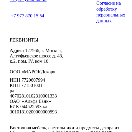
Согласие на
обработку
персональных
+7 977 870 15 54
данных
РЕКВИЗИТЫ
Адрес:
127566, г. Москва,
Алтуфьевское шоссе д. 48,
к.2, пом. IV, ком.10
ООО «МАРОКДекор»
ИНН 7720607994
КПП 771501001
р/с
40702810102310001333
ОАО «Альфа-Банк»
БИК 044525593 к/с
30101810200000000593
Восточная мебель, светильники и предметы декора из