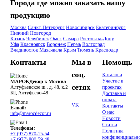
Города где можно заказать нашу
продукцию
Москва
Санкт-Петербург
Новосибирск
Екатеринбург
Нижний Новгород
Казань
Челябинск
Омск
Самара
Ростов-на-Дону
Уфа
Красноярск
Воронеж
Пермь
Волгоград
Владивосток
Махачкала
Крым
Тюмень
Краснодар
Контакты
Мы в
Помощь
соц.
Каталоги
Участие в
МАРОКДекор г. Москва
сетях
проектах
Алтуфьевское ш., д. 48, к.2
БЦ Алтуфьево-48
Доставка и
оплата
VK
Контакты
E-mail:
О нас
info@marocdecor.ru
Новости
Статьи
Телефоны:
Политика
+7 (977) 870-15-54
конфиденциальн
+7 (977) 800-59-48