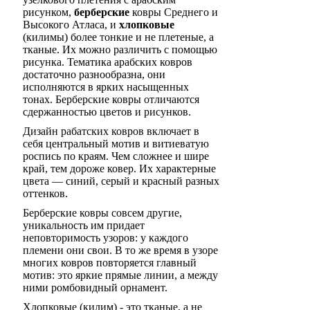
рисунком,
берберские
ковры Среднего и
Высокого Атласа, и
хлопковые
(килимы) более тонкие и не плетеные, а
тканые. Их можно различить с помощью
рисунка. Тематика арабских ковров
достаточно разнообразна, они
исполняются в ярких насыщенных
тонах. Берберские ковры отличаются
сдержанностью цветов и рисунков.
Дизайн рабатских ковров включает в
себя центральный мотив и витиеватую
роспись по краям. Чем сложнее и шире
край, тем дороже ковер. Их характерные
цвета — синий, серый и красный разных
оттенков.
Берберские ковры совсем другие,
уникальность им придает
неповторимость узоров: у каждого
племени они свои. В то же время в узоре
многих ковров повторяется главный
мотив: это яркие прямые линии, а между
ними ромбовидный орнамент.
Хлопковые (килим) - это тканые, а не