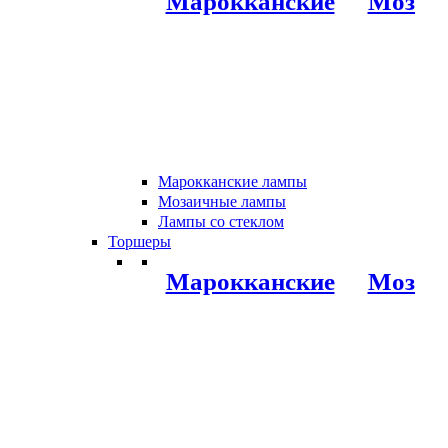
Марокканские
Мозаи
Марокканские лампы
Мозаичные лампы
Лампы со стеклом
Торшеры
Марокканские
Мозаи