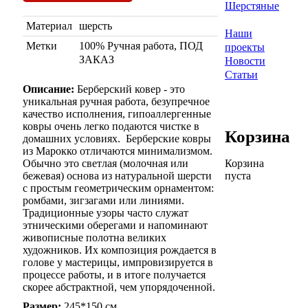
Шерстяные
Материал
шерсть
Наши
Метки
100% Ручная работа, ПОД
проекты
ЗАКАЗ
Новости
Статьи
Описание:
Берберский ковер - это
уникальная ручная работа, безупречное
качество исполнения, гипоаллергенные
ковры очень легко подаются чистке в
Корзина
домашних условиях. Берберские ковры
из Марокко отличаются минимализмом.
Обычно это светлая (молочная или
Корзина
бежевая) основа из натуральной шерсти
пуста
с простым геометрическим орнаментом:
ромбами, зигзагами или линиями.
Традиционные узоры часто служат
этническими оберегами и напоминают
живописные полотна великих
художников. Их композиция рождается в
голове у мастерицы, импровизируется в
процессе работы, и в итоге получается
скорее абстрактной, чем упорядоченной.
Размер:
245*150 см