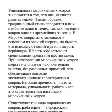
Уникальность марокканских ковров
заключается в том, что они являются
рукотканными. Таким образом,
традиционный стиль передается в них
наиболее живо и точно, так как плетение
ковров одно из древнейших занятий. В
Марокко ковры изготавливают в
основном из овечьей шерсти, но бывает,
что используют козий пух или шерсть
верблюдов. Шерсть обрабатывают
специальным средством против моли.
При изготовлении марокканских ковров
шерсть используют исключительно
чистую, без различных примесей, что
обеспечивает высокие
эксплуатационные характеристики
ковров. Высокая прочность, чистота
материала, уникальность работы - все
это характеристики настоящих
марокканских ковров.
Существуют три вида марокканских
ковров:
рабатские
— персидского
узелкового плетения с арабским