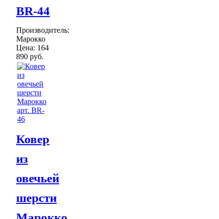
ВR-44
Производитель:
Марокко
Цена:
164
890 руб.
Ковер
из
овечьей
шерсти
Марокко