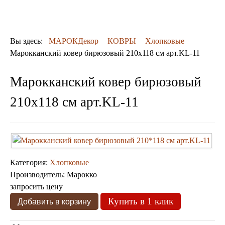
ДЕКОР
КОВРЫ
ПОСУДА
Вы здесь:
МАРОКДекор
КОВРЫ
Хлопковые
ДОСТАВКА
Марокканский ковер бирюзовый 210х118 см арт.KL-11
и ОПЛАТА
КОНТАКТЫ
Марокканский ковер бирюзовый
Люстры марокканские
Люстры из мозаики
210х118 см арт.KL-11
Люстры со стеклом
Бра
Марокканские
Мозаичные
Категория:
Хлопковые
Производитель:
Марокко
запросить цену
Купить в 1 клик