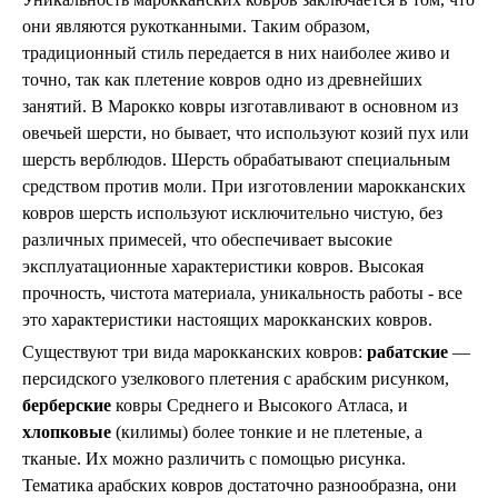
Пепельницы
Пледы и покрывала
они являются рукотканными. Таким образом,
Подушки
традиционный стиль передается в них наиболее живо и
Салфетницы
точно, так как плетение ковров одно из древнейших
Свечи и подсвечники
занятий. В Марокко ковры изготавливают в основном из
Сундуки
овечьей шерсти, но бывает, что используют козий пух или
Шкатулки
шерсть верблюдов. Шерсть обрабатывают специальным
Хлопковые
Шерстяные
средством против моли. При изготовлении марокканских
Тажины
ковров шерсть используют исключительно чистую, без
Чайники и кофейники
различных примесей, что обеспечивает высокие
Наборы чайные и кофейные
эксплуатационные характеристики ковров. Высокая
Подносы
прочность, чистота материала, уникальность работы - все
Сахарницы, конфетницы,
это характеристики настоящих марокканских ковров.
фруктовницы
Пиалы, чаши, салатники
Существуют три вида марокканских ковров:
рабатские
—
персидского узелкового плетения с арабским рисунком,
берберские
ковры Среднего и Высокого Атласа, и
хлопковые
(килимы) более тонкие и не плетеные, а
тканые. Их можно различить с помощью рисунка.
Тематика арабских ковров достаточно разнообразна, они