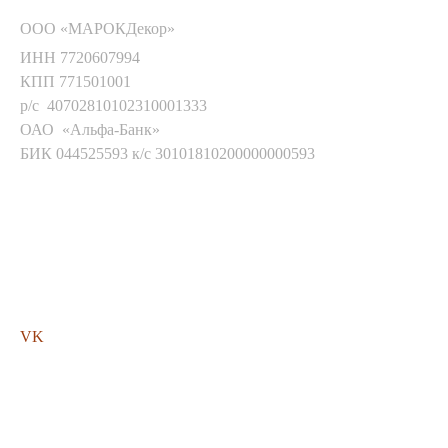
ООО «МАРОКДекор»
ИНН 7720607994
КПП 771501001
р/с 40702810102310001333
ОАО «Альфа-Банк»
БИК 044525593 к/с 30101810200000000593
Мы в соц. сетях
VK
Помощь