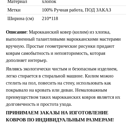
Материал
Марокканские светильники
хлопок
Бра из мозаики
Метки
100% Ручная работа, ПОД ЗАКАЗ
Бра со стеклом
Ширина (см)
210*118
Настольные лампы
Марокканские
Мозаичные
Описание
: Марокканский ковер (килим) из хлопка,
выполненный талантливыми марокканскими мастерами
вручную. Простые геометрические рисунки придают
коврам самобытность и неповторимость, которая
дополняет интерьер.
Являясь экологически чистым и безопасным изделием,
легко стирается в стиральной машине. Килим можно
стелить на пол, повесить на стену, использовать как
Марокканские лампы
покрывало на кровать или диван. Немаловажным
Мозаичные лампы
преимуществом таких марокканских ковров является их
Лампы со стеклом
долговечность и простота ухода.
Торшеры
ПРИНИМАЕМ ЗАКАЗЫ НА ИЗГОТОВЛЕНИЕ
Марокканские
Мозаичные
КОВРОВ ПО ИНДИВИДУАЛЬНЫМ РАЗМЕРАМ!