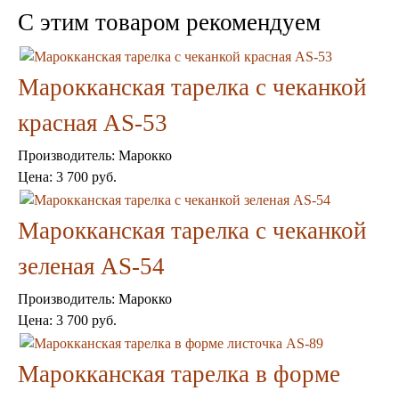
C этим товаром рекомендуем
Марокканская тарелка с чеканкой
красная AS-53
Торшеры Марокко
Торшеры Мозаика
Производитель:
Марокко
Торшеры со стеклом
Светильники в хамам
Цена:
3 700 руб.
Светильники потолочные
Светильники для кафе и ресторанов
Марокканская тарелка с чеканкой
Светильники дизайнерские
Светильники Лофт
зеленая AS-54
Светильники с цепочками
Люстры для мечети
Производитель:
Марокко
Фонари
Абажуры
Цена:
3 700 руб.
Столы и столики
Диваны и кресла
Марокканская тарелка в форме
Комоды и тумбы
Пуфы и стулья