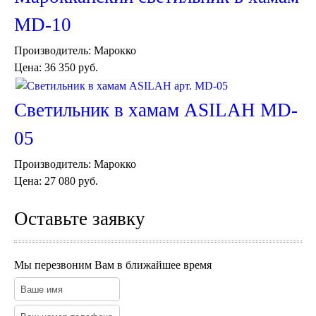
Тарелки и блюда
Пепельницы
MD-10
Пледы и покрывала
Подушки
Производитель:
Марокко
Салфетницы
Цена:
36 350 руб.
Свечи и подсвечники
Сундуки
Шкатулки
Светильник в хамам ASILAH MD-
Хлопковые
05
Шерстяные
Тажины
Производитель:
Марокко
Чайники и кофейники
Наборы чайные и кофейные
Цена:
27 080 руб.
Подносы
Сахарницы, конфетницы,
Оставьте заявку
фруктовницы
Пиалы, чаши, салатники
Мы перезвоним Вам в ближайшее время