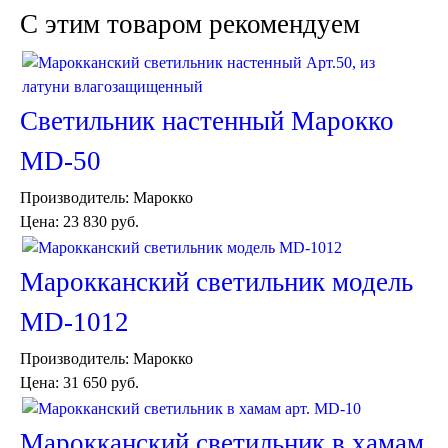
C этим товаром рекомендуем
Пуфы и стулья
Консоли
Шкафы
Ширмы
Обеденные группы
Светильник настенный Марокко
Спальня Марокко
Уход за мебелью
MD-50
Светильники для хамама
Курны в хамам
Производитель:
Марокко
Кувшины и чаши в хамам
Цена:
23 830 руб.
Краны и смесители в хамам
Раковины латунные и медные
Медные тазы и ведра
Марокканский светильник модель
Аксессуары в хамам
Текстиль для хамама
MD-1012
Плитка Марокко
Мозаика Марокко
Производитель:
Марокко
Двери Марокко
Цена:
31 650 руб.
Бабуши тапочки
Вазы
Зеркала
Марокканский светильник в хамам