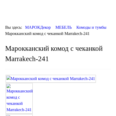
ОТДЕЛКА
ДЕКОР
КОВРЫ
ПОСУДА
Вы здесь:
МАРОКДекор
МЕБЕЛЬ
Комоды и тумбы
ДОСТАВКА
Марокканский комод с чеканкой Marrakech-241
и ОПЛАТА
КОНТАКТЫ
Марокканский комод с чеканкой
Люстры марокканские
Люстры из мозаики
Marrakech-241
Люстры со стеклом
Бра
Марокканские
Мозаичные