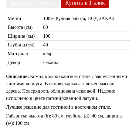
Купить в 1 клик
Метки
100% Ручная работа, ПОД ЗАКАЗ
Высота (см)
80
Ширина (см)
100
Глубина (см)
40
Торшеры Марокко
Материал
кедр
Торшеры Мозаика
Торшеры со стеклом
Декор
чеканка
Светильники в хамам
Светильники потолочные
Описание:
Комод в марокканском стиле с закругленными
Светильники для кафе и ресторанов
линиями корпуса. В основу каркаса заложен массив
Светильники дизайнерские
дерева. Поверхность облицована чеканкой. Изделие
Светильники Лофт
Светильники с цепочками
исполнено в цвете патинированной латуни.
Люстры для мечети
Лучшее решение для гостиной в восточном стиле.
Фонари
Абажуры
Габариты: высота (h): 80 см, глубина (d): 40 см, ширина
(w): 100 см
Столы и столики
Диваны и кресла
Комоды и тумбы