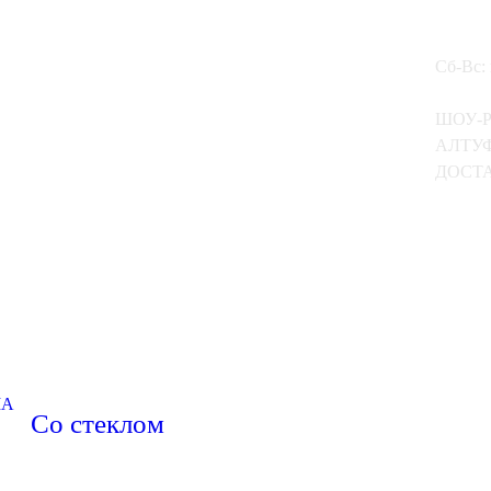
Сб-Вс:
ШОУ-
АЛТУФ
ДОСТА
МА
Со стеклом