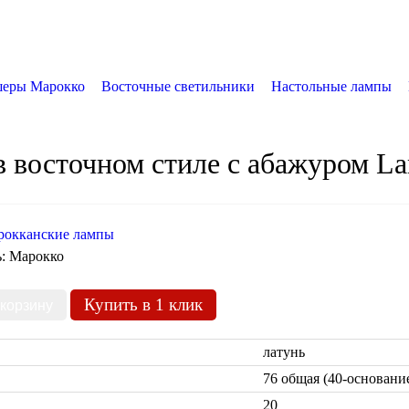
еры Марокко
Восточные светильники
Настольные лампы
в восточном стиле с абажуром L
рокканские лампы
ь:
Марокко
Купить в 1 клик
латунь
76 общая (40-основание
20