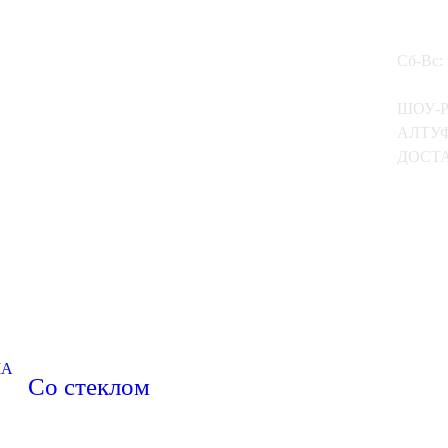
Сб-Вс:
ШОУ-
АЛТУФ
ДОСТА
МА
Со стеклом