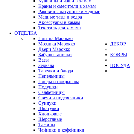
Кувшины и чаши в хамам
Краны и смесители в хамам
Раковины латунные и медные
Медные тазы и ведра
Аксессуары в хамам
Текстиль для хамама
ОТДЕЛКА
Плитка Марокко
Мозаика Марокко
ДЕКОР
Двери Марокко
Бабуши тапочки
КОВРЫ
Вазы
Зеркала
ПОСУДА
Тарелки и блюда
Пепельницы
Пледы и покрывала
Подушки
Салфетницы
Свечи и подсвечники
Сундуки
Шкатулки
Хлопковые
Шерстяные
Тажины
Чайники и кофейники