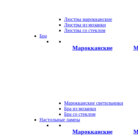
Люстры марокканские
Люстры из мозаики
Люстры со стеклом
Бра
Марокканские
М
Марокканские светильники
Бра из мозаики
Бра со стеклом
Настольные лампы
Марокканские
М