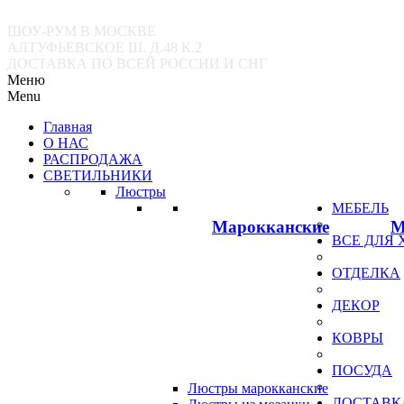
ШОУ-РУМ В МОСКВЕ
АЛТУФЬЕВСКОЕ Ш. Д.48 К.2
ДОСТАВКА ПО ВСЕЙ РОССИИ И СНГ
Меню
Menu
Главная
О НАС
РАСПРОДАЖА
СВЕТИЛЬНИКИ
Люстры
МЕБЕЛЬ
Марокканские
М
ВСЕ ДЛЯ
ОТДЕЛКА
ДЕКОР
КОВРЫ
ПОСУДА
Люстры марокканские
ДОСТАВК