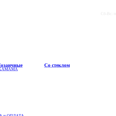
Сб-Вс: 
озаичные
Со стеклом
 ХАМАМА
А и ОПЛАТА