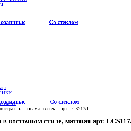
Ы
озаичные
Со стеклом
ор
НИКИ
озаичные
Со стеклом
стеклом
люстра с плафонами из стекла арт. LCS217/1
 в восточном стиле, матовая арт. LCS117