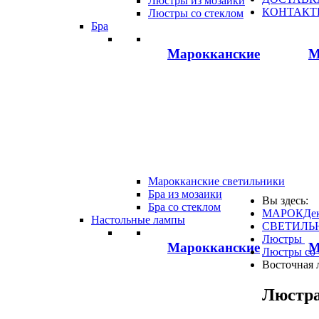
Люстры из мозаики
КОНТАКТ
Люстры со стеклом
Бра
Марокканские
М
Марокканские светильники
Бра из мозаики
Вы здесь:
Бра со стеклом
МАРОКДек
Настольные лампы
СВЕТИЛЬ
Люстры
Марокканские
М
Люстры со 
Восточная 
Люстра