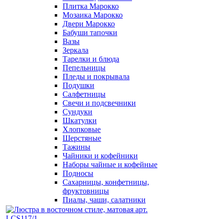
Плитка Марокко
Мозаика Марокко
Двери Марокко
Бабуши тапочки
Вазы
Зеркала
Тарелки и блюда
Пепельницы
Пледы и покрывала
Подушки
Салфетницы
Свечи и подсвечники
Сундуки
Шкатулки
Хлопковые
Шерстяные
Тажины
Чайники и кофейники
Наборы чайные и кофейные
Подносы
Сахарницы, конфетницы,
фруктовницы
Пиалы, чаши, салатники