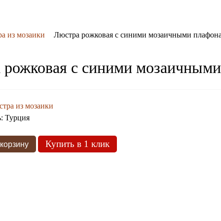
а из мозаики
Люстра рожковая с синими мозаичными плафон
 рожковая с синими мозаичным
тра из мозаики
ь:
Турция
Купить в 1 клик