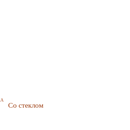
МА
Со стеклом