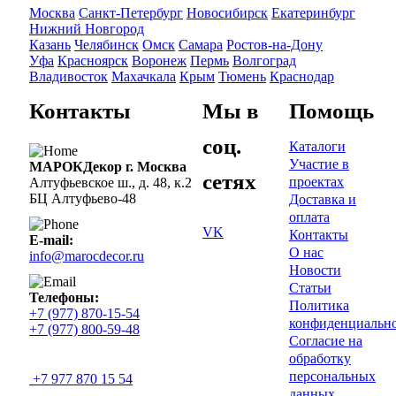
Москва
Санкт-Петербург
Новосибирск
Екатеринбург
Нижний Новгород
Казань
Челябинск
Омск
Самара
Ростов-на-Дону
Уфа
Красноярск
Воронеж
Пермь
Волгоград
Владивосток
Махачкала
Крым
Тюмень
Краснодар
Контакты
Мы в
Помощь
соц.
Каталоги
Участие в
МАРОКДекор г. Москва
сетях
проектах
Алтуфьевское ш., д. 48, к.2
БЦ Алтуфьево-48
Доставка и
оплата
VK
Контакты
E-mail:
О нас
info@marocdecor.ru
Новости
Статьи
Телефоны:
Политика
+7 (977) 870-15-54
конфиденциальн
+7 (977) 800-59-48
Согласие на
обработку
персональных
+7 977 870 15 54
данных