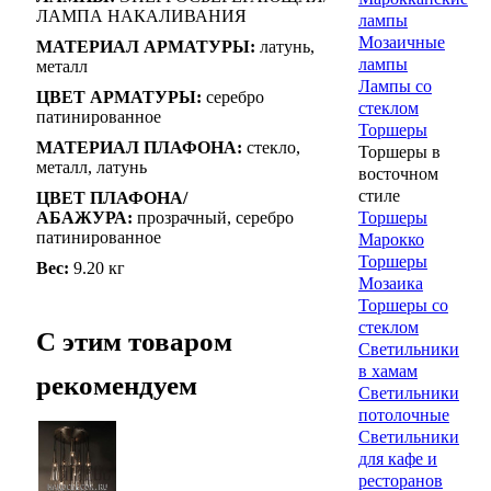
ЛАМПА НАКАЛИВАНИЯ
лампы
Мозаичные
МАТЕРИАЛ АРМАТУРЫ:
латунь,
лампы
металл
Лампы со
ЦВЕТ АРМАТУРЫ:
серебро
стеклом
патинированное
Торшеры
МАТЕРИАЛ ПЛАФОНА:
стекло,
Торшеры в
металл, латунь
восточном
стиле
ЦВЕТ ПЛАФОНА/
АБАЖУРА:
прозрачный, серебро
Торшеры
патинированное
Марокко
Торшеры
Вес:
9.20 кг
Мозаика
Торшеры со
стеклом
C этим товаром
Светильники
в хамам
рекомендуем
Светильники
потолочные
Светильники
для кафе и
ресторанов