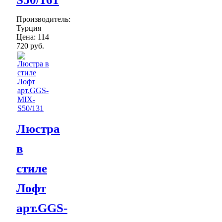
Производитель:
Турция
Цена:
114
720 руб.
Люстра
в
стиле
Лофт
арт.GGS-