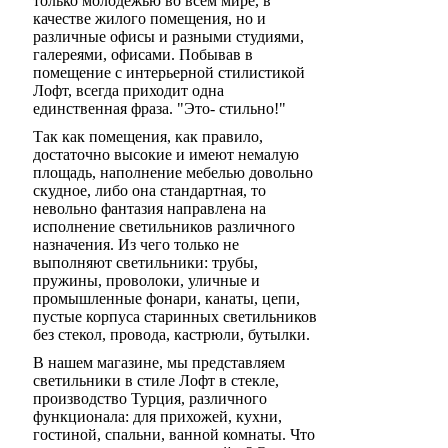
только молодежью во всём мире, в
качестве жилого помещения, но и
различные офисы и разными студиями,
галереями, офисами. Побывав в
помещение с интерьерной стилистикой
Лофт, всегда приходит одна
единственная фраза. "Это- стильно!"
Так как помещения, как правило,
достаточно высокие и имеют немалую
площадь, наполнение мебелью довольно
скудное, либо она стандартная, то
невольно фантазия направлена на
исполнение светильников различного
назначения. Из чего только не
выполняют светильники: трубы,
пружины, проволоки, уличные и
промышленные фонари, канаты, цепи,
пустые корпуса старинных светильников
без стекол, провода, кастрюли, бутылки.
В нашем магазине, мы представляем
светильники в стиле Лофт в стекле,
производство Турция, различного
функционала: для прихожей, кухни,
гостиной, спальни, ванной комнаты. Что