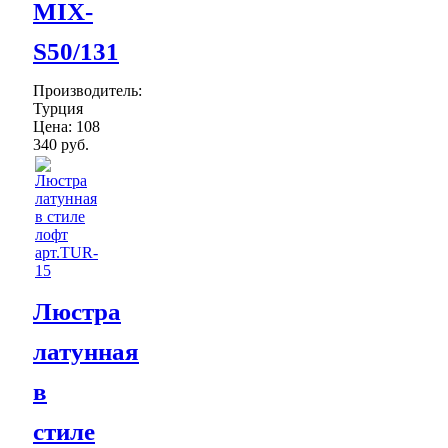
MIX-
S50/131
Производитель:
Турция
Цена:
108
340 руб.
Люстра
латунная
в
стиле