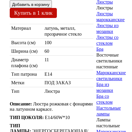
Люстры
Люстры
Купить в 1 клик
Люстры
марокканские
Люстры из
Материал
латунь, металл,
мозаики
прозрачное стекло
Люстры со
Высота (см)
100
стеклом
Бра
Ширина (см)
60
Восточные
Диаметр
11
светильники
плафона (см)
настенные
Марокканские
Тип патрона
Е14
светильники
Метки
ПОД ЗАКАЗ
Бра из
мозаики
Тип
Люстра
Бра со
стеклом
Описание:
Люстра рожковая с фонарями
Настольные
на латунном каркасе.
лампы
ТИП ЦОКОЛЯ:
Е14/60W*10
Лампы
ТИП
настольные
ЛАМПЫ:
ЭНЕРГОСБЕРЕГАЮЩАЯ/
Марокканские