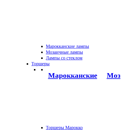
Марокканские лампы
Мозаичные лампы
Лампы со стеклом
Торшеры
Марокканские
Мозаи
Торшеры Марокко