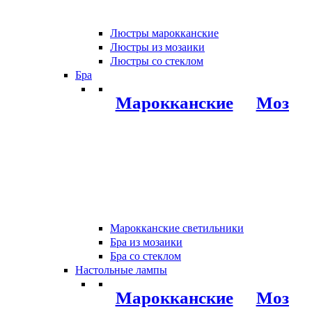
Люстры марокканские
Люстры из мозаики
Люстры со стеклом
Бра
Марокканские
Мозаи
Марокканские светильники
Бра из мозаики
Бра со стеклом
Настольные лампы
Марокканские
Мозаи