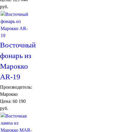
Подушки
руб.
Салфетницы
Свечи и подсвечники
Сундуки
Шкатулки
Хлопковые
Шерстяные
Восточный
Тажины
Чайники и кофейники
фонарь из
Наборы чайные и кофейные
Подносы
Марокко
Сахарницы, конфетницы,
AR-19
фруктовницы
Пиалы, чаши, салатники
Производитель:
Марокко
Цена:
60 190
руб.