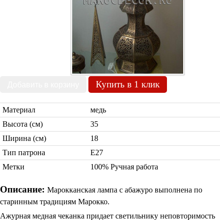
Бра со стеклом
Настольные лампы
Марокканские
Мозаичные
Купить в 1 клик
Материал
медь
Высота (см)
35
Марокканские лампы
Ширина (см)
18
Мозаичные лампы
Лампы со стеклом
Тип патрона
Е27
Торшеры
Метки
100% Ручная работа
Марокканские
Мозаичные
Описание:
Марокканская лампа с абажуро выполнена по
старинным традициям Марокко.
Ажурная медная чеканка придает светильнику неповторимость