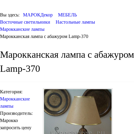
КОВРЫ
ПОСУДА
Вы здесь:
МАРОКДекор
МЕБЕЛЬ
ДОСТАВКА и
Восточные светильники
Настольные лампы
ОПЛАТА
Марокканские лампы
КОНТАКТЫ
Марокканская лампа с абажуром Lamp-370
Люстры марокканские
Люстры из мозаики
Люстры со стеклом
Марокканская лампа с абажуром
Бра
Lamp-370
Марокканские
Мозаичные
Категория:
Марокканские
лампы
Производитель:
Марокко
Марокканские светильники
запросить цену
Бра из мозаики