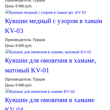
Производитель:
Турция
Пуфы и стулья
Цена:
8 000 руб.
Консоли
Шкафы
Ширмы
Кувшин медный с узором в хамам
Обеденные группы
Спальня Марокко
KV-03
Уход за мебелью
Производитель:
Турция
Светильники для хамама
Курны в хамам
Цена:
8 000 руб.
Кувшины и чаши в хамам
Краны и смесители в хамам
Кувшин для омовения в хамаме,
Раковины латунные и медные
Медные тазы и ведра
матовый KV-01
Аксессуары в хамам
Текстиль для хамама
Производитель:
Турция
Плитка Марокко
Цена:
8 000 руб.
Мозаика Марокко
Двери Марокко
Бабуши тапочки
Кувшин для омовения в хамаме
Вазы
Зеркала
KV-04