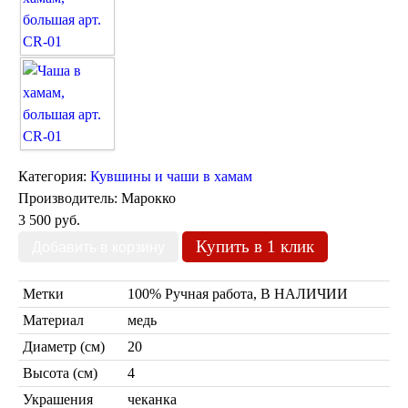
Марокканские светильники
Бра из мозаики
Бра со стеклом
Настольные лампы
Марокканские
Мозаичные
Категория:
Кувшины и чаши в хамам
Производитель:
Марокко
3 500 руб.
Купить в 1 клик
Марокканские лампы
Метки
100% Ручная работа, В НАЛИЧИИ
Мозаичные лампы
Материал
медь
Лампы со стеклом
Торшеры
Диаметр (см)
20
Высота (см)
4
Марокканские
Мозаичные
Украшения
чеканка