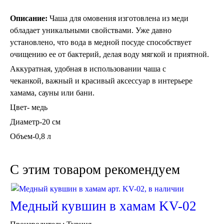
Описание:
Чаша для омовения изготовлена из меди
обладает уникальными свойствами. Уже давно
установлено, что вода в медной посуде способствует
очищению ее от бактерий, делая воду мягкой и приятной.
Аккуратная, удобная в использовании чаша с
Торшеры Марокко
чеканкой, важный и красивый аксессуар в интерьере
Торшеры Мозаика
хамама, сауны или бани.
Торшеры со стеклом
Цвет- медь
Светильники в хамам
Светильники потолочные
Диаметр-20 см
Светильники для кафе и ресторанов
Объем-0,8 л
Светильники дизайнерские
Светильники Лофт
Светильники с цепочками
C этим товаром рекомендуем
Люстры для мечети
Фонари
Абажуры
Медный кувшин в хамам KV-02
Столы и столики
Диваны и кресла
Комоды и тумбы