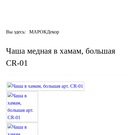
ОТДЕЛКА
ДЕКОР
КОВРЫ
ПОСУДА
Вы здесь:
МАРОКДекор
ДОСТАВКА
и ОПЛАТА
КОНТАКТЫ
Чаша медная в хамам, большая
Люстры марокканские
CR-01
Люстры из мозаики
Люстры со стеклом
Бра
Марокканские
Мозаичные