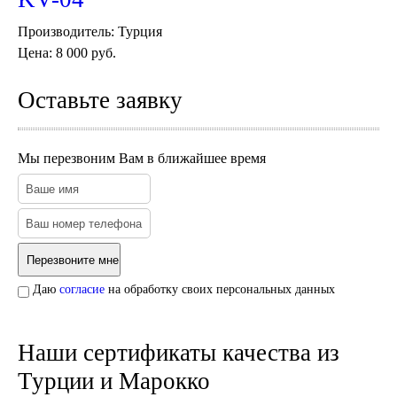
Тарелки и блюда
Пепельницы
Производитель:
Турция
Пледы и покрывала
Цена:
8 000 руб.
Подушки
Салфетницы
Свечи и подсвечники
Оставьте заявку
Сундуки
Шкатулки
Хлопковые
Мы перезвоним Вам в ближайшее время
Шерстяные
Тажины
Чайники и кофейники
Наборы чайные и кофейные
Подносы
Сахарницы, конфетницы,
фруктовницы
Даю
согласие
на обработку своих персональных данных
Пиалы, чаши, салатники
Наши сертификаты качества из
Турции и Марокко