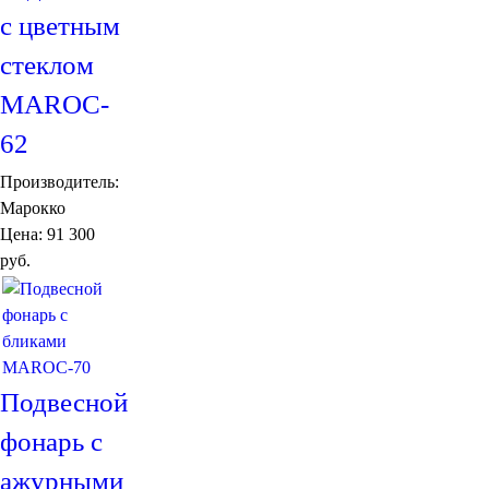
Подушки
с цветным
Салфетницы
Свечи и подсвечники
стеклом
Сундуки
Шкатулки
MAROC-
Хлопковые
62
Шерстяные
Тажины
Производитель:
Чайники и кофейники
Марокко
Наборы чайные и кофейные
Цена:
91 300
Подносы
руб.
Сахарницы, конфетницы,
фруктовницы
Пиалы, чаши, салатники
Подвесной
фонарь с
ажурными