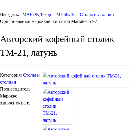
КОВРЫ
ПОСУДА
Вы здесь:
МАРОКДекор
МЕБЕЛЬ
Столы и столики
ДОСТАВКА и
Оригинальный марокканский стол Marrakech-97
ОПЛАТА
КОНТАКТЫ
Авторский кофейный столик
Люстры марокканские
Люстры из мозаики
Люстры со стеклом
ТМ-21, латунь
Бра
Марокканские
Мозаичные
Категория:
Столы и
столики
Производитель:
Марокко
запросить цену
Марокканские светильники
Бра из мозаики