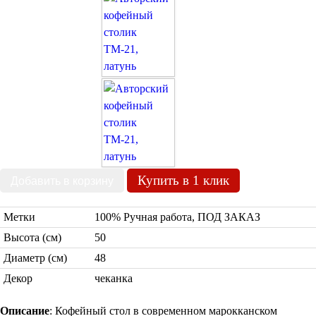
Бра со стеклом
Настольные лампы
Марокканские
Мозаичные
Купить в 1 клик
Марокканские лампы
Мозаичные лампы
Лампы со стеклом
Метки
100% Ручная работа, ПОД ЗАКАЗ
Торшеры
Высота (см)
50
Марокканские
Мозаичные
Диаметр (см)
48
Декор
чеканка
Описание
: Кофейный стол в современном марокканском