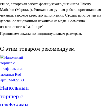
стиле, авторская работа французского дизайнера Thierry
Mathalon (Марокко)
.
Уникальная ручная работа, оригинальная
чеканка, высокое качество исполнения. Столик изготовлен из
дерева, облицованный чеканкой из меди. Возможно
Торшеры Марокко
изготовление в "майшоре".
Торшеры Мозаика
Принимаем заказы по индивидуальным размерам.
Торшеры со стеклом
Светильники в хамам
Светильники потолочные
C этим товаром рекомендуем
Светильники для кафе и ресторанов
Светильники дизайнерские
Светильники Лофт
Светильники с цепочками
Люстры для мечети
Фонари
Абажуры
Столы и столики
Напольный
Диваны и кресла
Комоды и тумбы
торшер с
Пуфы и стулья
Консоли
плафонами