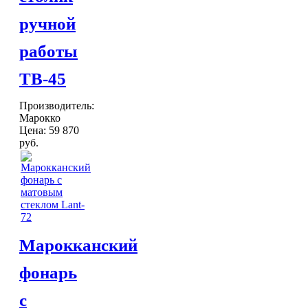
Шкатулки
ручной
Хлопковые
Шерстяные
работы
ПОСУДА
Тажины
TB-45
Чайники и кофейники
Наборы чайные и кофейные
Производитель:
Подносы
Марокко
Сахарницы, конфетницы,
Цена:
59 870
фруктовницы
руб.
Пиалы, чаши, салатники
ДОСТАВКА и ОПЛАТА
КОНТАКТЫ
Марокканский
фонарь
с