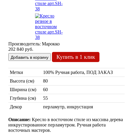
Производитель:
Марокко
Марокканские лампы
202 840 руб.
Мозаичные лампы
Купить в 1 клик
Лампы со стеклом
Торшеры
Метки
100% Ручная работа, ПОД ЗАКАЗ
Марокканские
Мозаи
Высота (см)
80
Ширина (см)
60
Глубина (см)
55
Декор
перламутр, инкрустация
Описание:
Кресло в восточном стиле из массива дерева
инкрустированное перламутром. Ручная работа
восточных мастеров.
Торшеры Марокко