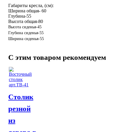
Торшеры Мозаика
Габариты кресла, (см):
Торшеры со стеклом
Ширина общая- 60
Светильники в хамам
Глубина-55
Светильники потолочные
Высота общая-80
Светильники для кафе и ресторанов
Высота сиденья-45
Светильники дизайнерские
Глубина сиденья-55
Светильники Лофт
Ширина сиденья-55
Светильники с цепочками
Люстры для мечети
C этим товаром рекомендуем
Фонари
Абажуры
МЕБЕЛЬ
Столы и столики
Диваны и кресла
ВСЕ
Комоды и тумбы
ДЛЯ
Пуфы и стулья
Столик
Консоли
Шкафы
резной
Ширмы
Обеденные группы
из
Спальня Марокко
Уход за мебелью