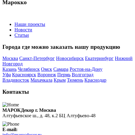
Марокко
Наши проекты
Новости
Статьи
Города где можно заказать нашу продукцию
Москва
Санкт-Петербург
Новосибирск
Екатеринбург
Нижний
Новгород
Казань
Челябинск
Омск
Самара
Ростов-на-Дону
Уфа
Красноярск
Воронеж
Пермь
Волгоград
Владивосток
Махачкала
Крым
Тюмень
Краснодар
Контакты
МАРОКДекор г. Москва
Алтуфьевское ш., д. 48, к.2 БЦ Алтуфьево-48
E-mail:
info@marocdecor.ru