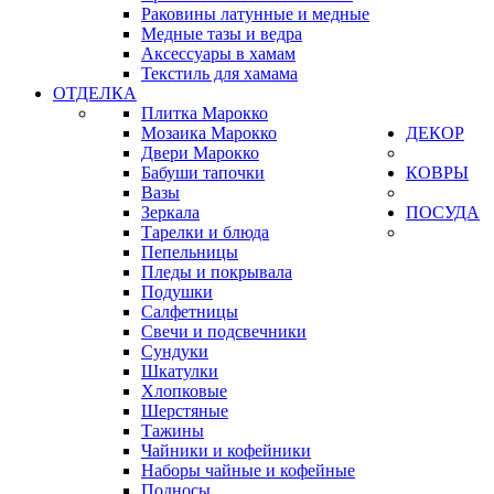
Раковины латунные и медные
Медные тазы и ведра
Аксессуары в хамам
Текстиль для хамама
ОТДЕЛКА
Плитка Марокко
Мозаика Марокко
ДЕКОР
Двери Марокко
Бабуши тапочки
КОВРЫ
Вазы
Зеркала
ПОСУДА
Тарелки и блюда
Пепельницы
Пледы и покрывала
Подушки
Салфетницы
Свечи и подсвечники
Сундуки
Шкатулки
Хлопковые
Шерстяные
Тажины
Чайники и кофейники
Наборы чайные и кофейные
Подносы