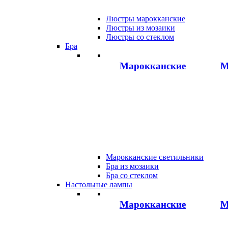
Люстры марокканские
Люстры из мозаики
Люстры со стеклом
Бра
Марокканские
М
Марокканские светильники
Бра из мозаики
Бра со стеклом
Настольные лампы
Марокканские
М