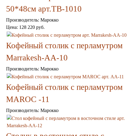
50*48см арт.TB-1010
Производитель:
Марокко
Цена:
128 220 руб.
Кофейный столик с перламутром
Торшеры Марокко
Торшеры Мозаика
Marrakesh-AA-10
Торшеры со стеклом
Светильники в хамам
Производитель:
Марокко
Светильники потолочные
Светильники для кафе и ресторанов
Светильники дизайнерские
Кофейный столик с перламутром
Светильники Лофт
Светильники с цепочками
MAROC -11
Люстры для мечети
Фонари
Производитель:
Марокко
Абажуры
Столы и столики
Диваны и кресла
Комоды и тумбы