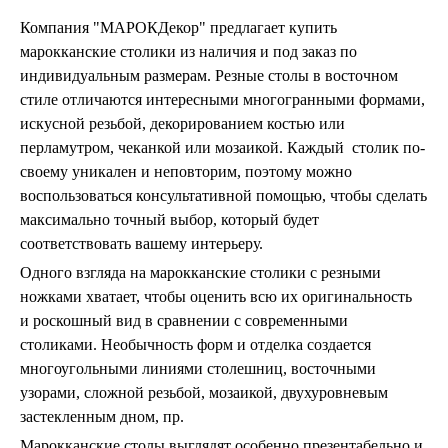
Пепельницы
Компания "МАРОКДекор" предлагает купить
Пледы и покрывала
марокканские столики из наличия и под заказ по
Подушки
индивидуальным размерам. Резные столы в восточном
Салфетницы
Свечи и подсвечники
стиле отличаются интересными многогранными формами,
Сундуки
искусной резьбой, декорированием костью или
Шкатулки
перламутром, чеканкой или мозаикой. Каждый столик по-
Хлопковые
своему уникален и неповторим, поэтому можно
Шерстяные
воспользоваться консультативной помощью, чтобы сделать
Тажины
максимально точный выбор, который будет
Чайники и кофейники
соответствовать вашему интерьеру.
Наборы чайные и кофейные
Подносы
Одного взгляда на марокканские столики
с резными
Сахарницы, конфетницы,
ножками хватает, чтобы оценить всю их оригинальность
фруктовницы
и роскошный вид в сравнении с современными
Пиалы, чаши, салатники
столиками. Необычность форм и отделка создается
многоугольными линиями столешниц, восточными
узорами, сложной резьбой, мозаикой, двухуровневым
застекленным дном, пр.
Марокканские столы выглядят особенно презентабельно и