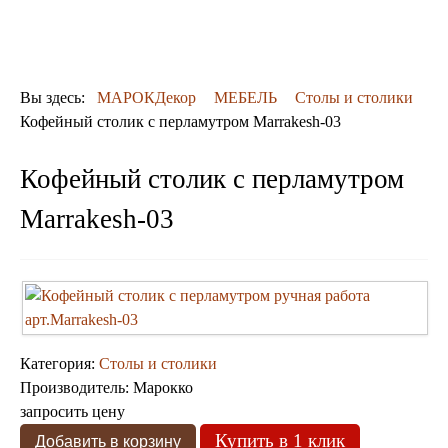
ОТДЕЛКА
ДЕКОР
КОВРЫ
ПОСУДА
Вы здесь:
МАРОКДекор
МЕБЕЛЬ
Столы и столики
ДОСТАВКА
Кофейный столик с перламутром Marrakesh-03
и ОПЛАТА
КОНТАКТЫ
Кофейный столик с перламутром
Люстры марокканские
Люстры из мозаики
Marrakesh-03
Люстры со стеклом
Бра
Марокканские
Мозаичные
Категория:
Столы и столики
Производитель:
Марокко
запросить цену
Купить в 1 клик