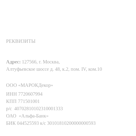
РЕКВИЗИТЫ
Адрес:
127566, г. Москва,
Алтуфьевское шоссе д. 48, к.2, пом. IV, ком.10
ООО «МАРОКДекор»
ИНН 7720607994
КПП 771501001
р/с 40702810102310001333
ОАО «Альфа-Банк»
БИК 044525593 к/с 30101810200000000593