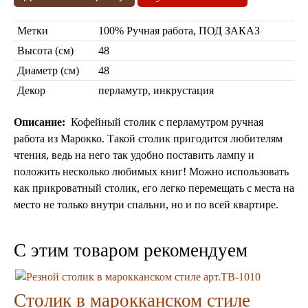
Марокканские светильники
Бра из мозаики
Метки
100% Ручная работа, ПОД ЗАКАЗ
Бра со стеклом
Высота (см)
48
Настольные лампы
Диаметр (см)
48
Марокканские
Мозаичные
Декор
перламутр, инкрустация
Описание:
Кофейный столик с перламутром ручная
работа из Марокко. Такой столик пригодится любителям
чтения, ведь на него так удобно поставить лампу и
положить несколько любимых книг! Можно использовать
как прикроватный столик, его легко перемещать с места на
место не только внутри спальни, но и по всей квартире.
Марокканские лампы
Мозаичные лампы
Лампы со стеклом
C этим товаром рекомендуем
Торшеры
Марокканские
Мозаичные
Столик в марокканском стиле