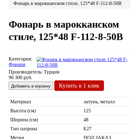
Фонарь в марокканском стиле, 125*48 F-112-8-50B
Люстры марокканские
Люстры из мозаики
Фонарь в марокканском
Люстры со стеклом
Бра
стиле, 125*48 F-112-8-50B
Марокканские
Мозаи
Категория:
Фонари
Производитель:
Турция
96 300 руб.
Купить в 1 клик
Материал
Марокканские светильники
латунь, металл
Бра из мозаики
Высота (см)
125
Бра со стеклом
Ширина (см)
48
Настольные лампы
Тип патрона
Е27
Марокканские
Мозаи
Метки
ПОД ЗАКАЗ