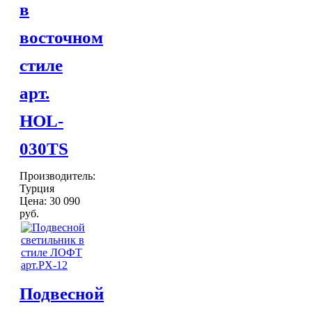
в
Торшеры Мозаика
Торшеры со стеклом
восточном
Светильники в хамам
Светильники потолочные
стиле
Светильники для кафе и ресторанов
Светильники дизайнерские
арт.
Светильники Лофт
Светильники с цепочками
НOL-
Люстры для мечети
Фонари
030TS
Абажуры
МЕБЕЛЬ
Столы и столики
Производитель:
Турция
Диваны и кресла
ВСЕ
Цена:
30 090
Комоды и тумбы
ДЛЯ
руб.
Пуфы и стулья
Консоли
Шкафы
Ширмы
Обеденные группы
Спальня Марокко
Подвесной
Уход за мебелью