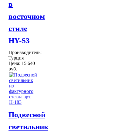
в
Шкатулки
Хлопковые
восточном
Шерстяные
ПОСУДА
стиле
Тажины
Чайники и кофейники
HY-S3
Наборы чайные и кофейные
Подносы
Производитель:
Сахарницы, конфетницы,
Турция
фруктовницы
Цена:
15 640
Пиалы, чаши, салатники
руб.
ДОСТАВКА и ОПЛАТА
КОНТАКТЫ
Подвесной
светильник