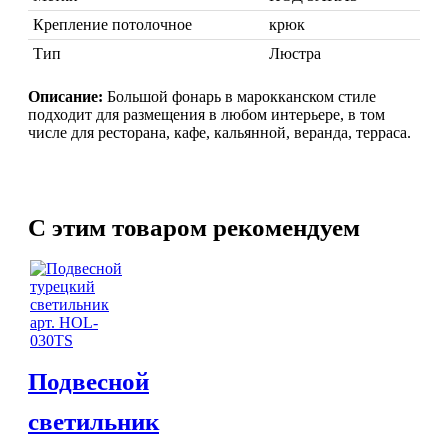
Крепление потолочное
крюк
Тип
Люстра
Описание:
Большой фонарь в марокканском стиле
подходит для размещения в любом интерьере, в том
числе для ресторана, кафе, кальянной, веранда, терраса.
Марокканские лампы
Мозаичные лампы
Лампы со стеклом
Торшеры
C этим товаром рекомендуем
Марокканские
Мозаи
Подвесной
светильник
Торшеры Марокко