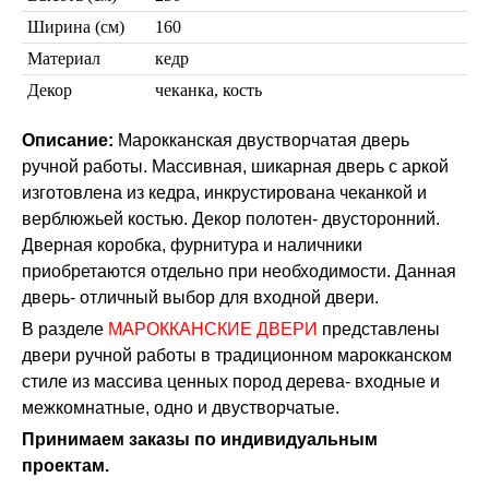
Ширина (см)
160
Материал
кедр
Декор
чеканка, кость
Торшеры Марокко
Описание:
Марокканская двустворчатая дверь
Торшеры Мозаика
ручной работы. Массивная, шикарная дверь с аркой
Торшеры со стеклом
Светильники в хамам
изготовлена из кедра, инкрустирована чеканкой и
Светильники потолочные
верблюжьей костью. Декор полотен- двусторонний.
Светильники для кафе и ресторанов
Дверная коробка, фурнитура и наличники
Светильники дизайнерские
приобретаются отдельно при необходимости. Данная
Светильники Лофт
дверь- отличный выбор для входной двери.
Светильники с цепочками
Люстры для мечети
В разделе
МАРОККАНСКИЕ ДВЕРИ
представлены
Фонари
двери ручной работы в традиционном марокканском
Абажуры
стиле из массива ценных пород дерева- входные и
Столы и столики
межкомнатные, одно и двустворчатые.
Диваны и кресла
Комоды и тумбы
Принимаем заказы по индивидуальным
Пуфы и стулья
проектам.
Консоли