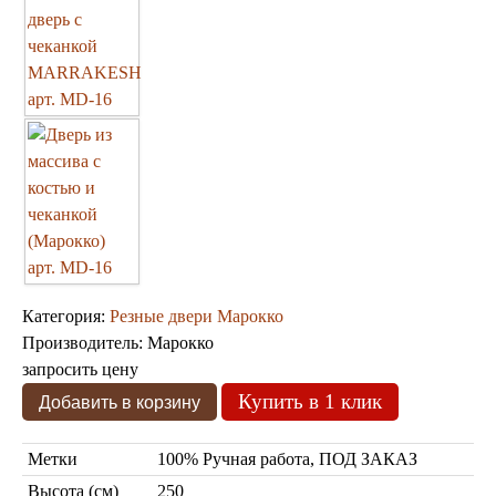
Бра из мозаики
Бра со стеклом
Настольные лампы
Марокканские
Мозаичные
Марокканские лампы
Категория:
Резные двери Марокко
Мозаичные лампы
Производитель:
Марокко
Лампы со стеклом
Торшеры
запросить цену
Купить в 1 клик
Марокканские
Мозаичные
Метки
100% Ручная работа, ПОД ЗАКАЗ
Высота (см)
250