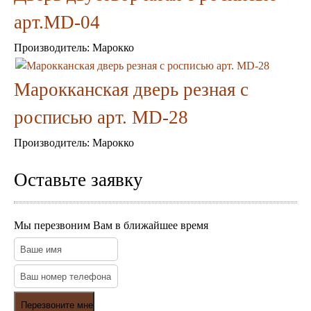
Подушки
арт.MD-04
Салфетницы
Свечи и подсвечники
Производитель:
Марокко
Сундуки
Шкатулки
Марокканская дверь резная с
Хлопковые
Шерстяные
росписью арт. MD-28
Тажины
Чайники и кофейники
Производитель:
Марокко
Наборы чайные и кофейные
Подносы
Сахарницы, конфетницы,
Оставьте заявку
фруктовницы
Пиалы, чаши, салатники
Мы перезвоним Вам в ближайшее время