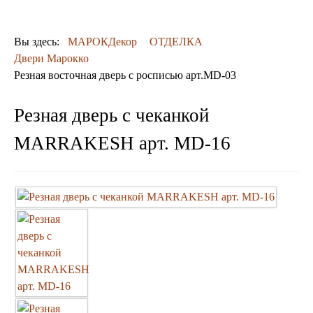
ДЕКОР
КОВРЫ
ПОСУДА
Вы здесь:
МАРОКДекор
ОТДЕЛКА
ДОСТАВКА
Двери Марокко
и ОПЛАТА
Резная восточная дверь с росписью арт.MD-03
КОНТАКТЫ
Люстры марокканские
Резная дверь с чеканкой
Люстры из мозаики
Люстры со стеклом
MARRAKESH арт. MD-16
Бра
Марокканские
Мозаичные
Марокканские светильники