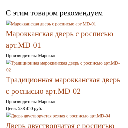
Шкафы
Ширмы
C этим товаром рекомендуем
Обеденные группы
Спальня Марокко
Уход за мебелью
Марокканская дверь с росписью
Светильники для хамама
Курны в хамам
арт.MD-01
Кувшины и чаши в хамам
Краны и смесители в хамам
Производитель:
Марокко
Раковины латунные и медные
Медные тазы и ведра
Аксессуары в хамам
Текстиль для хамама
Традиционная марокканская дверь
Плитка Марокко
Мозаика Марокко
с росписью арт.MD-02
Двери Марокко
Бабуши тапочки
Производитель:
Марокко
Вазы
Цена:
538 450 руб.
Зеркала
Тарелки и блюда
Пепельницы
Дверь двустворчатая с росписью
Пледы и покрывала