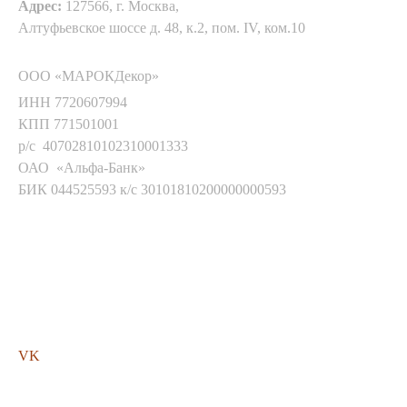
Адрес:
127566, г. Москва,
Алтуфьевское шоссе д. 48, к.2, пом. IV, ком.10
ООО «МАРОКДекор»
ИНН 7720607994
КПП 771501001
р/с 40702810102310001333
ОАО «Альфа-Банк»
БИК 044525593 к/с 30101810200000000593
Мы в соц. сетях
VK