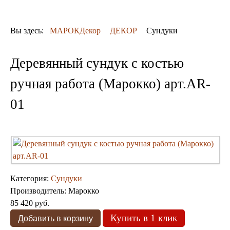
ДЕКОР
КОВРЫ
ПОСУДА
Вы здесь:
МАРОКДекор
ДЕКОР
Сундуки
ДОСТАВКА
и ОПЛАТА
КОНТАКТЫ
Деревянный сундук с костью
Люстры марокканские
ручная работа (Марокко) арт.AR-
Люстры из мозаики
Люстры со стеклом
01
Бра
Марокканские
Мозаичные
Категория:
Сундуки
Производитель:
Марокко
85 420 руб.
Купить в 1 клик
Марокканские светильники