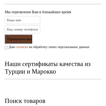
Мы перезвоним Вам в ближайшее время
Торшеры Марокко
Торшеры Мозаика
Торшеры со стеклом
Светильники в хамам
Светильники потолочные
Даю
согласие
на обработку своих персональных данных
Светильники для кафе и ресторанов
Светильники дизайнерские
Светильники Лофт
Наши сертификаты качества из
Светильники с цепочками
Люстры для мечети
Турции и Марокко
Фонари
Абажуры
Столы и столики
Диваны и кресла
Комоды и тумбы
Поиск товаров
Пуфы и стулья
Консоли