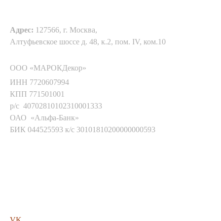
Адрес:
127566, г. Москва,
Алтуфьевское шоссе д. 48, к.2, пом. IV, ком.10
ООО «МАРОКДекор»
ИНН 7720607994
КПП 771501001
р/с 40702810102310001333
ОАО «Альфа-Банк»
БИК 044525593 к/с 30101810200000000593
Мы в соц. сетях
VK