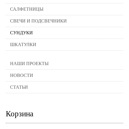
Подушки
САЛФЕТНИЦЫ
Салфетницы
Свечи и подсвечники
СВЕЧИ И ПОДСВЕЧНИКИ
Сундуки
Шкатулки
СУНДУКИ
Хлопковые
Шерстяные
ШКАТУЛКИ
Тажины
Чайники и кофейники
Наборы чайные и кофейные
НАШИ ПРОЕКТЫ
Подносы
Сахарницы, конфетницы,
НОВОСТИ
фруктовницы
Пиалы, чаши, салатники
СТАТЬИ
Корзина