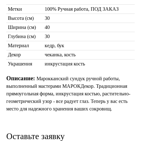
Бра из мозаики
Бра со стеклом
Метки
100% Ручная работа, ПОД ЗАКАЗ
Настольные лампы
Высота (см)
30
Марокканские
Мозаичные
Ширина (см)
40
Глубина (см)
30
Материал
кедр, бук
Декор
чеканка, кость
Украшения
инкрустация кость
Описание:
Марокканский сундук ручной работы,
Марокканские лампы
выполненный мастерами МАРОКДекор. Традиционная
Мозаичные лампы
прямоугольная форма, инкрустация костью, растительно-
Лампы со стеклом
геометрический узор - все радует глаз. Теперь у вас есть
Торшеры
место для надежного хранения ваших сокровищ.
Марокканские
Мозаичные
Оставьте заявку