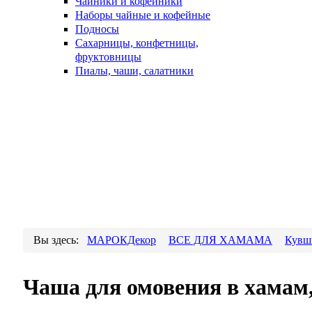
Чайники и кофейники
Наборы чайные и кофейные
Подносы
Сахарницы, конфетницы,
фруктовницы
Пиалы, чаши, салатники
Вы здесь:
МАРОКДекор
ВСЕ ДЛЯ ХАМАМА
Кувш
Чаша для омовения в хамам,