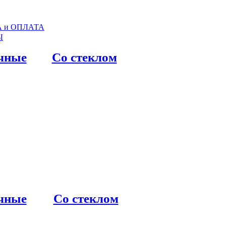
 и ОПЛАТА
Ы
чные
Со стеклом
чные
Со стеклом