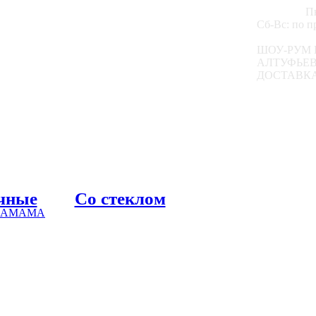
Пн
Сб-Вс: по 
ШОУ-РУМ 
АЛТУФЬЕВС
ДОСТАВКА
чные
Со стеклом
 ХАМАМА