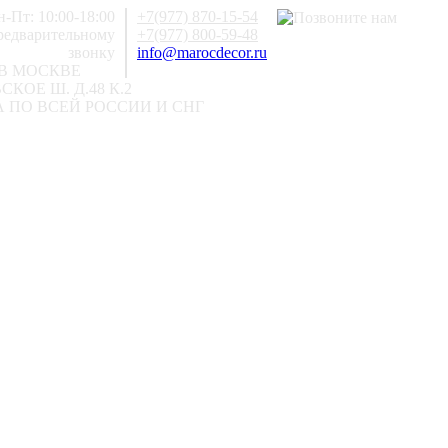
-Пт: 10:00-18:00
+7(977) 870-15-54
предварительному
+7(977) 800-59-48
звонку
info@marocdecor.ru
В МОСКВЕ
КОЕ Ш. Д.48 К.2
 ПО ВСЕЙ РОССИИ И СНГ