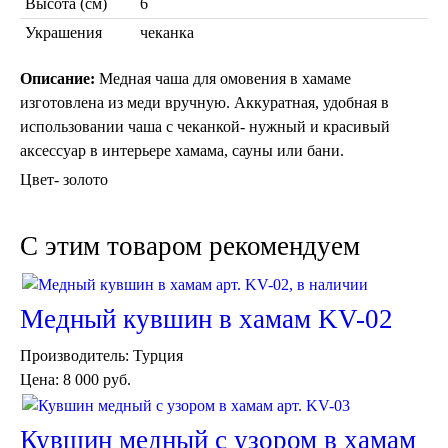
Высота (см)
6
Украшения
чеканка
Описание:
Медная чаша для омовения в хамаме
изготовлена из меди вручную. Аккуратная, удобная в
использовании чаша с чеканкой- нужный и красивый
аксессуар в интерьере хамама, сауны или бани.
Торшеры Марокко
Цвет- золото
Торшеры Мозаика
Торшеры со стеклом
Светильники в хамам
C этим товаром рекомендуем
Светильники потолочные
Светильники для кафе и ресторанов
Светильники дизайнерские
Светильники Лофт
Медный кувшин в хамам KV-02
Светильники с цепочками
Люстры для мечети
Производитель:
Турция
Фонари
Цена:
8 000 руб.
Абажуры
Столы и столики
Диваны и кресла
Кувшин медный с узором в хамам
Комоды и тумбы