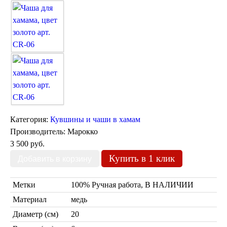
Марокканские светильники
Бра из мозаики
Бра со стеклом
Настольные лампы
Марокканские
Мозаичные
Категория:
Кувшины и чаши в хамам
Производитель:
Марокко
3 500 руб.
Купить в 1 клик
Марокканские лампы
Мозаичные лампы
Лампы со стеклом
Метки
100% Ручная работа, В НАЛИЧИИ
Торшеры
Материал
медь
Марокканские
Мозаичные
Диаметр (см)
20