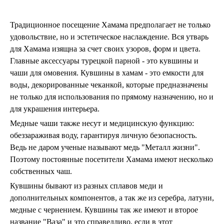
Тарелки и блюда
Пепельницы
Пледы и покрывала
Традиционное посещение Хамама предполагает не только
Подушки
удовольствие, но и эстетическое наслаждение. Вся утварь
Салфетницы
для Хамама изящна за счет своих узоров, форм и цвета.
Свечи и подсвечники
Главные аксессуары турецкой парной - это кувшины и
Сундуки
Шкатулки
чаши для омовения. Кувшины в хамам - это емкости для
воды, декорированные чеканкой, которые предназначены
Хлопковые
Шерстяные
не только для использования по прямому назначению, но и
Тажины
для украшения интерьера.
Чайники и кофейники
Медные чаши также несут и медицинскую функцию:
Наборы чайные и кофейные
обеззараживая воду, гарантируя личную безопасность.
Подносы
Ведь не даром ученые называют медь "Металл жизни".
Сахарницы, конфетницы,
фруктовницы
Поэтому постоянные посетители Хамама имеют несколько
Пиалы, чаши, салатники
собственных чаш.
Кувшины бывают из разных сплавов меди и
дополнительных компонентов, а так же из серебра, латуни,
медные с чернением. Кувшины так же имеют и второе
название "Ваза" и это справедливо, если в этот