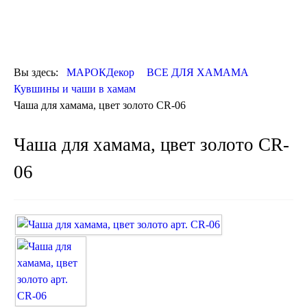
ОТДЕЛКА
ДЕКОР
КОВРЫ
ПОСУДА
Вы здесь:
МАРОКДекор
ВСЕ ДЛЯ ХАМАМА
ДОСТАВКА
Кувшины и чаши в хамам
и ОПЛАТА
Чаша для хамама, цвет золото CR-06
КОНТАКТЫ
Люстры марокканские
Чаша для хамама, цвет золото CR-
Люстры из мозаики
Люстры со стеклом
06
Бра
Марокканские
Мозаичные