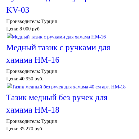
Пуфы и стулья
KV-03
Консоли
Шкафы
Производитель:
Турция
Ширмы
Цена:
8 000 руб.
Обеденные группы
Спальня Марокко
Уход за мебелью
Медный тазик с ручками для
Светильники для хамама
Курны в хамам
хамама HM-16
Кувшины и чаши в хамам
Краны и смесители в хамам
Производитель:
Турция
Раковины латунные и медные
Цена:
40 950 руб.
Медные тазы и ведра
Аксессуары в хамам
Текстиль для хамама
Тазик медный без ручек для
Плитка Марокко
хамама HM-18
Мозаика Марокко
Двери Марокко
Производитель:
Турция
Бабуши тапочки
Вазы
Цена:
35 270 руб.
Зеркала