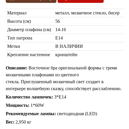
Марокканские светильники
Бра из мозаики
Материал
металл, мозаичное стекло, бисер
Бра со стеклом
Высота (см)
56
Настольные лампы
Диаметр плафона (см)
14-16
Марокканские
Мозаичные
Тип патрона
Е14
Метки
В НАЛИЧИИ
Крепление настенное
кронштейн
Описание:
Восточное бра оригинальной формы с тремя
мозаичными плафонами из цветного
стекла. Приглушенный мозаичный свет создает в
интерьере волшебную сказку, способствует расслаблению.
Марокканские лампы
Мозаичные лампы
Количество лампочек:
3*Е14
Лампы со стеклом
Мощность:
1*60W
Торшеры
Рекомендуемые лампы:
светодиодная (LED)
Марокканские
Мозаичные
Вес:
2,950 кг