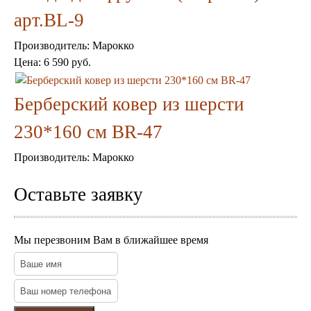
Пуфы и стулья
арт.BL-9
Консоли
Шкафы
Производитель:
Марокко
Ширмы
Цена:
6 590 руб.
Обеденные группы
Спальня Марокко
Уход за мебелью
Берберский ковер из шерсти
Светильники для хамама
Курны в хамам
230*160 см BR-47
Кувшины и чаши в хамам
Краны и смесители в хамам
Производитель:
Марокко
Раковины латунные и медные
Медные тазы и ведра
Оставьте заявку
Аксессуары в хамам
Текстиль для хамама
Плитка Марокко
Мозаика Марокко
Мы перезвоним Вам в ближайшее время
Двери Марокко
Бабуши тапочки
Вазы
Зеркала
Тарелки и блюда