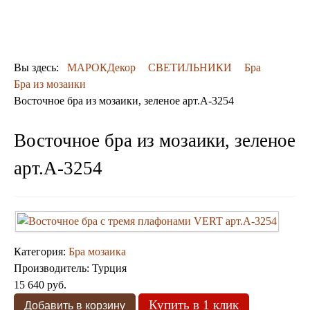
ОТДЕЛКА
ДЕКОР
КОВРЫ
ПОСУДА
Вы здесь:
МАРОКДекор
СВЕТИЛЬНИКИ
Бра
ДОСТАВКА
Бра из мозаики
и ОПЛАТА
Восточное бра из мозаики, зеленое арт.A-3254
КОНТАКТЫ
Люстры марокканские
Восточное бра из мозаики, зеленое
Люстры из мозаики
Люстры со стеклом
арт.A-3254
Бра
Марокканские
Мозаичные
Категория:
Бра мозаика
Производитель:
Турция
15 640 руб.
Купить в 1 клик