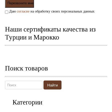
Пепельницы
Пледы и покрывала
Даю
согласие
на обработку своих персональных данных
Подушки
Салфетницы
Свечи и подсвечники
Наши сертификаты качества из
Сундуки
Шкатулки
Турции и Марокко
Хлопковые
Шерстяные
Тажины
Чайники и кофейники
Наборы чайные и кофейные
Поиск товаров
Подносы
Сахарницы, конфетницы,
фруктовницы
Пиалы, чаши, салатники
Найти
Категории