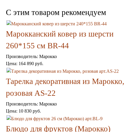
C этим товаром рекомендуем
Марокканский ковер из шерсти
260*155 см ВR-44
Торшеры Марокко
Торшеры Мозаика
Производитель:
Марокко
Торшеры со стеклом
Светильники в хамам
Цена:
164 890 руб.
Светильники потолочные
Светильники для кафе и ресторанов
Тарелка декоративная из Марокко,
Светильники дизайнерские
Светильники Лофт
розовая AS-22
Светильники с цепочками
Люстры для мечети
Производитель:
Фонари
Марокко
Абажуры
Цена:
10 830 руб.
Столы и столики
Диваны и кресла
Блюдо для фруктов (Марокко)
Комоды и тумбы