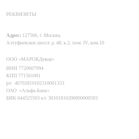
РЕКВИЗИТЫ
Адрес:
127566, г. Москва,
Алтуфьевское шоссе д. 48, к.2, пом. IV, ком.10
ООО «МАРОКДекор»
ИНН 7720607994
КПП 771501001
р/с 40702810102310001333
ОАО «Альфа-Банк»
БИК 044525593 к/с 30101810200000000593
Мы в соц. сетях