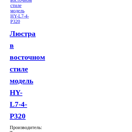
Люстра
в
восточном
стиле
модель
HY-
L7-4-
P320
Производитель: