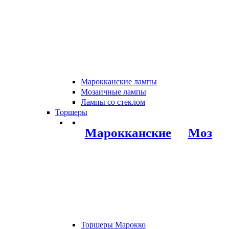
Марокканские лампы
Мозаичные лампы
Лампы со стеклом
Торшеры
Марокканские
Мозаи
Торшеры Марокко