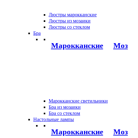
Люстры марокканские
Люстры из мозаики
Люстры со стеклом
Бра
Марокканские
Мозаи
Марокканские светильники
Бра из мозаики
Бра со стеклом
Настольные лампы
Марокканские
Мозаи