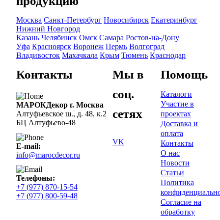
продукцию
Москва
Санкт-Петербург
Новосибирск
Екатеринбург
Нижний Новгород
Казань
Челябинск
Омск
Самара
Ростов-на-Дону
Уфа
Красноярск
Воронеж
Пермь
Волгоград
Владивосток
Махачкала
Крым
Тюмень
Краснодар
Контакты
Мы в
Помощь
соц.
Каталоги
Участие в
МАРОКДекор г. Москва
сетях
проектах
Алтуфьевское ш., д. 48, к.2
БЦ Алтуфьево-48
Доставка и
оплата
VK
Контакты
E-mail:
О нас
info@marocdecor.ru
Новости
Статьи
Телефоны:
Политика
+7 (977) 870-15-54
конфиденциальн
+7 (977) 800-59-48
Согласие на
обработку