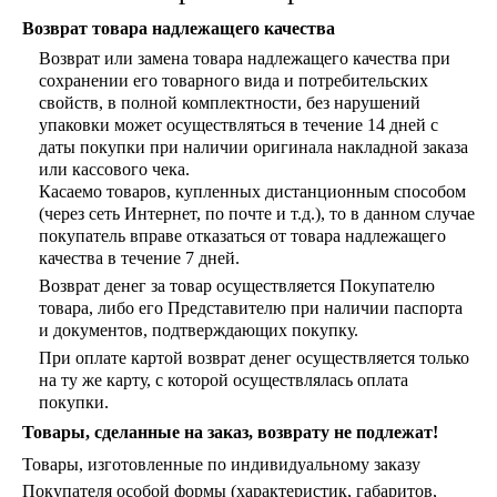
Пепельницы
Пледы и покрывала
Возврат товара надлежащего качества
Подушки
Возврат или замена товара надлежащего качества при
Салфетницы
сохранении его товарного вида и потребительских
Свечи и подсвечники
свойств, в полной комплектности, без нарушений
Сундуки
упаковки может осуществляться в течение 14 дней с
Шкатулки
даты покупки при наличии оригинала накладной заказа
Хлопковые
или кассового чека.
Шерстяные
Касаемо товаров, купленных дистанционным способом
Тажины
(через сеть Интернет, по почте и т.д.), то в данном случае
Чайники и кофейники
покупатель вправе отказаться от товара надлежащего
Наборы чайные и кофейные
качества в течение 7 дней.
Подносы
Возврат денег за товар осуществляется Покупателю
Сахарницы, конфетницы,
товара, либо его Представителю при наличии паспорта
фруктовницы
и документов, подтверждающих покупку.
Пиалы, чаши, салатники
При оплате картой возврат денег осуществляется только
на ту же карту, с которой осуществлялась оплата
покупки.
Товары, сделанные на заказ, возврату не подлежат!
Товары, изготовленные по индивидуальному заказу
Покупателя особой формы (характеристик, габаритов,