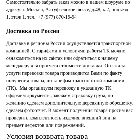
Самостоятельно забрать заказ можно в нашем шоуруме по
Консоли
адресу: г. Москва, Алтуфьевское шоссе, д.48, к.2, подъезд
Шкафы
Ширмы
1, этаж 1, тел.: +7 (977) 870-15-54
Обеденные группы
Спальня Марокко
Доставка по России
Уход за мебелью
Светильники для хамама
Доставка в регионы России осуществляется транспортной
Курны в хамам
компанией. С тарифами и условиями работы ТК можно
Кувшины и чаши в хамам
ознакомиться на их сайтах или обратиться к нашему
Краны и смесители в хамам
менеджеру для просчета стоимости доставки. Оплата за
Раковины латунные и медные
услуги перевозки товара производится Вами по факту
Медные тазы и ведра
Аксессуары в хамам
получения товара, по тарифам транспортной компании
Текстиль для хамама
(ТК). Мы организуем перевозку в указанную ТК,
Плитка Марокко
оформим документы, закажем страховку груза, по
Мозаика Марокко
желанию сделаем дополнительную деревянную обрешетку,
Двери Марокко
сделаем фотоотчет. В момент получения товара просим вас
Бабуши тапочки
проверить комплектность изделия, внешний вид на
Вазы
предмет дефектов или повреждений.
Зеркала
Тарелки и блюда
Условия возврата товара