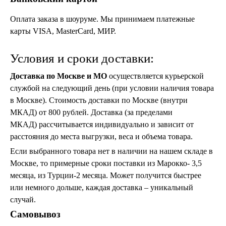
Оплата заказа в шоуруме. Мы принимаем платежные
карты VISA, MasterCard, МИР.
Условия и сроки доставки:
Торшеры Марокко
Доставка по Москве и МО
осуществляется курьерской
Торшеры Мозаика
службой на следующий день (при условии наличия товара
Торшеры со стеклом
Светильники в хамам
в Москве).
Стоимость доставки по Москве (внутри
Светильники потолочные
МКАД)
от 800 рублей.
Доставка (за пределами
Светильники для кафе и ресторанов
МКАД)
рассчитывается индивидуально и зависит от
Светильники дизайнерские
расстояния до места выгрузки, веса и объема товара.
Светильники Лофт
Светильники с цепочками
Если выбранного товара нет в наличии на нашем складе в
Люстры для мечети
Москве, то примерные сроки поставки из Марокко- 3,5
Фонари
месяца, из Турции-2 месяца. Может получится быстрее
Абажуры
или немного дольше, каждая доставка – уникальный
Столы и столики
случай.
Диваны и кресла
Комоды и тумбы
Самовывоз
Пуфы и стулья