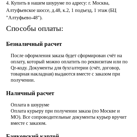
Марокканские светильники
4. Купить в нашем шоуруме по адресу: г. Москва,
Бра из мозаики
Алтуфьевское шоссе, д.48, к.2, 1 подъезд, 1 этаж (БЦ
Бра со стеклом
"Алтуфьево-48").
Настольные лампы
Способы оплаты:
Марокканские
Мозаичные
Безналичный расчет
После оформления заказа будет сформирован счёт на
оплату, который можно оплатить по реквизитам или по
Qr-коду. Документы для бухгалтерии (счёт, договор,
товарная накладная) выдаются вместе с заказом при
получении.
Марокканские лампы
Наличный расчет
Мозаичные лампы
Лампы со стеклом
Оплата в шоуруме
Торшеры
Оплата курьеру при получении заказа (по Москве и
МО). Все сопроводительные документы курьер вручит
Марокканские
Мозаичные
вместе с заказом.
Банковский картой