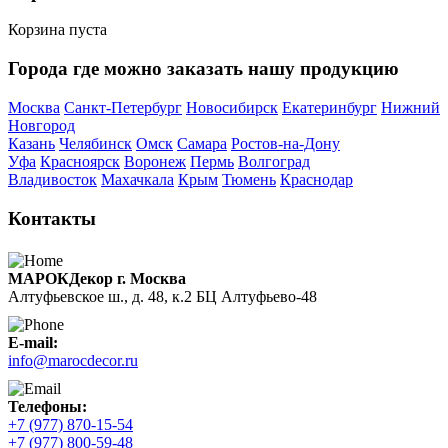
Корзина пуста
Города где можно заказать нашу продукцию
Москва
Санкт-Петербург
Новосибирск
Екатеринбург
Нижний
Новгород
Казань
Челябинск
Омск
Самара
Ростов-на-Дону
Уфа
Красноярск
Воронеж
Пермь
Волгоград
Владивосток
Махачкала
Крым
Тюмень
Краснодар
Контакты
МАРОКДекор г. Москва
Алтуфьевское ш., д. 48, к.2 БЦ Алтуфьево-48
E-mail:
info@marocdecor.ru
Телефоны:
+7 (977) 870-15-54
+7 (977) 800-59-48