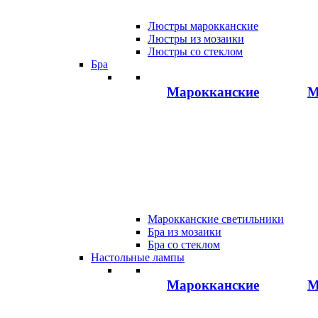
Люстры марокканские
Люстры из мозаики
Люстры со стеклом
Бра
Марокканские
М
Марокканские светильники
Бра из мозаики
Бра со стеклом
Настольные лампы
Марокканские
М