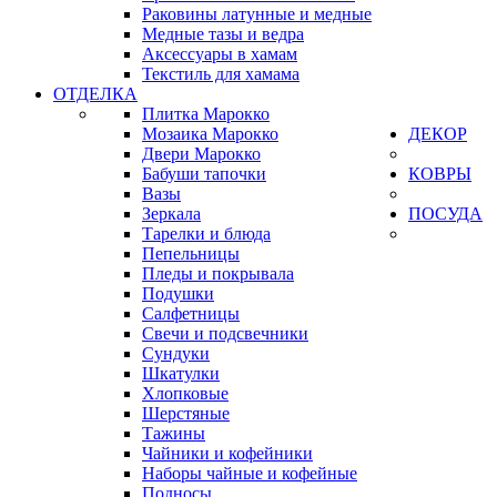
Раковины латунные и медные
Медные тазы и ведра
Аксессуары в хамам
Текстиль для хамама
ОТДЕЛКА
Плитка Марокко
Мозаика Марокко
ДЕКОР
Двери Марокко
Бабуши тапочки
КОВРЫ
Вазы
Зеркала
ПОСУДА
Тарелки и блюда
Пепельницы
Пледы и покрывала
Подушки
Салфетницы
Свечи и подсвечники
Сундуки
Шкатулки
Хлопковые
Шерстяные
Тажины
Чайники и кофейники
Наборы чайные и кофейные
Подносы