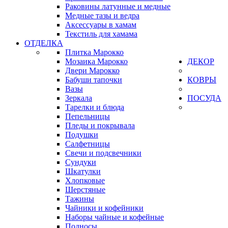
Раковины латунные и медные
Медные тазы и ведра
Аксессуары в хамам
Текстиль для хамама
ОТДЕЛКА
Плитка Марокко
Мозаика Марокко
ДЕКОР
Двери Марокко
Бабуши тапочки
КОВРЫ
Вазы
Зеркала
ПОСУДА
Тарелки и блюда
Пепельницы
Пледы и покрывала
Подушки
Салфетницы
Свечи и подсвечники
Сундуки
Шкатулки
Хлопковые
Шерстяные
Тажины
Чайники и кофейники
Наборы чайные и кофейные
Подносы