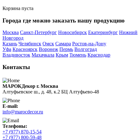
Корзина пуста
Города где можно заказать нашу продукцию
Москва
Санкт-Петербург
Новосибирск
Екатеринбург
Нижний
Новгород
Казань
Челябинск
Омск
Самара
Ростов-на-Дону
Уфа
Красноярск
Воронеж
Пермь
Волгоград
Владивосток
Махачкала
Крым
Тюмень
Краснодар
Контакты
МАРОКДекор г. Москва
Алтуфьевское ш., д. 48, к.2 БЦ Алтуфьево-48
E-mail:
info@marocdecor.ru
Телефоны:
+7 (977) 870-15-54
+7 (977) 800-59-48