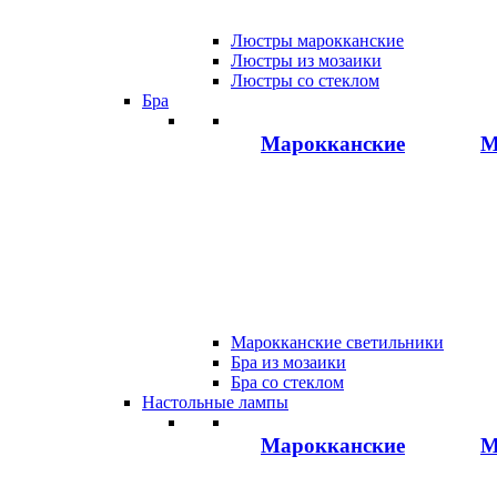
Люстры марокканские
Люстры из мозаики
Люстры со стеклом
Бра
Марокканские
М
Марокканские светильники
Бра из мозаики
Бра со стеклом
Настольные лампы
Марокканские
М