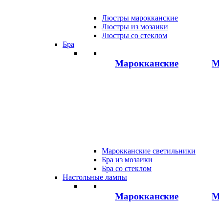
Люстры марокканские
Люстры из мозаики
Люстры со стеклом
Бра
Марокканские
М
Марокканские светильники
Бра из мозаики
Бра со стеклом
Настольные лампы
Марокканские
М