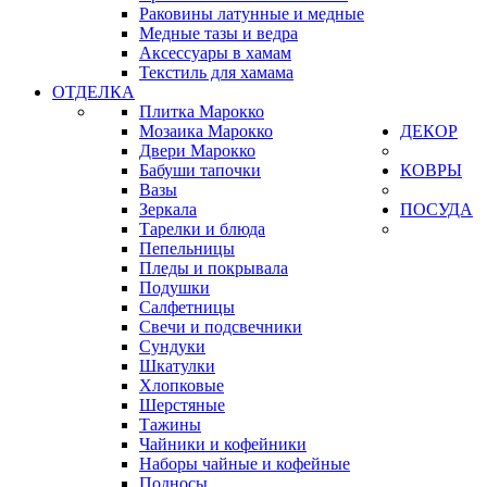
Раковины латунные и медные
Медные тазы и ведра
Аксессуары в хамам
Текстиль для хамама
ОТДЕЛКА
Плитка Марокко
Мозаика Марокко
ДЕКОР
Двери Марокко
Бабуши тапочки
КОВРЫ
Вазы
Зеркала
ПОСУДА
Тарелки и блюда
Пепельницы
Пледы и покрывала
Подушки
Салфетницы
Свечи и подсвечники
Сундуки
Шкатулки
Хлопковые
Шерстяные
Тажины
Чайники и кофейники
Наборы чайные и кофейные
Подносы