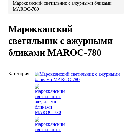
Марокканский светильник c ажурными бликами
MAROC-780
Люстры марокканские
Люстры из мозаики
Люстры со стеклом
Марокканский
Бра
светильник c ажурными
Марокканские
Мозаи
бликами MAROC-780
Категория:
Марокканские светильники
Бра из мозаики
Бра со стеклом
Настольные лампы
Марокканские
Мозаи