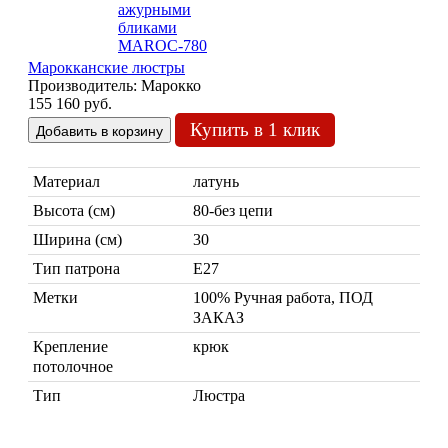
Марокканские люстры
Производитель:
Марокко
155 160 руб.
Купить в 1 клик
Марокканские лампы
Мозаичные лампы
Материал
латунь
Лампы со стеклом
Высота (см)
80-без цепи
Торшеры
Ширина (см)
30
Марокканские
Мозаи
Тип патрона
Е27
Метки
100% Ручная работа, ПОД
ЗАКАЗ
Крепление
крюк
потолочное
Тип
Люстра
Торшеры Марокко