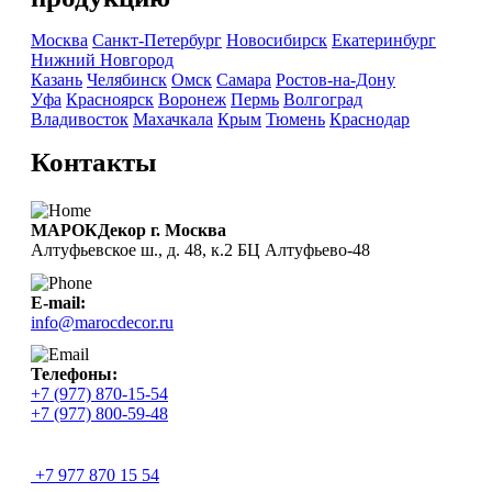
Москва
Санкт-Петербург
Новосибирск
Екатеринбург
Нижний Новгород
Казань
Челябинск
Омск
Самара
Ростов-на-Дону
Уфа
Красноярск
Воронеж
Пермь
Волгоград
Владивосток
Махачкала
Крым
Тюмень
Краснодар
Контакты
МАРОКДекор г. Москва
Алтуфьевское ш., д. 48, к.2 БЦ Алтуфьево-48
E-mail:
info@marocdecor.ru
Телефоны:
+7 (977) 870-15-54
+7 (977) 800-59-48
+7 977 870 15 54