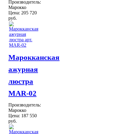
Производитель:
Шкатулки
Марокко
Хлопковые
Цена:
205 720
Шерстяные
руб.
ПОСУДА
Тажины
Чайники и кофейники
Наборы чайные и кофейные
Подносы
Сахарницы, конфетницы,
Марокканская
фруктовницы
Пиалы, чаши, салатники
ажурная
ДОСТАВКА и ОПЛАТА
КОНТАКТЫ
люстра
MAR-02
Производитель:
Марокко
Цена:
187 550
руб.