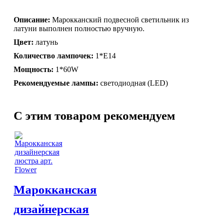
Торшеры Мозаика
Торшеры со стеклом
Описание:
Марокканский подвесной светильник из
Светильники в хамам
латуни выполнен полностью вручную.
Светильники потолочные
Цвет:
латунь
Светильники для кафе и ресторанов
Светильники дизайнерские
Количество лампочек:
1*Е14
Светильники Лофт
Мощность:
1*60W
Светильники с цепочками
Рекомендуемые лампы:
светодиодная (LED)
Люстры для мечети
Фонари
Абажуры
МЕБЕЛЬ
C этим товаром рекомендуем
Столы и столики
Диваны и кресла
ВСЕ
Комоды и тумбы
ДЛЯ
Пуфы и стулья
Консоли
Шкафы
Ширмы
Марокканская
Обеденные группы
Спальня Марокко
дизайнерская
Уход за мебелью