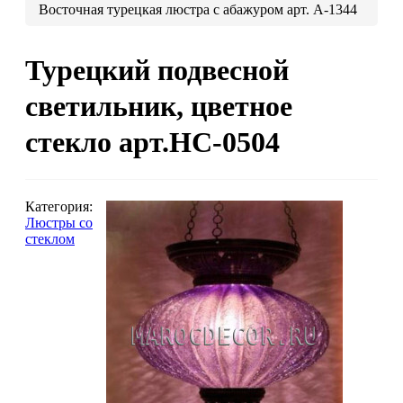
Восточная турецкая люстра с абажуром арт. A-1344
Люстры марокканские
Люстры из мозаики
Турецкий подвесной
Люстры со стеклом
Бра
светильник, цветное
Марокканские
Мозаи
стекло арт.НC-0504
Категория:
Люстры со
стеклом
Марокканские светильники
Бра из мозаики
Бра со стеклом
Настольные лампы
Марокканские
Мозаи