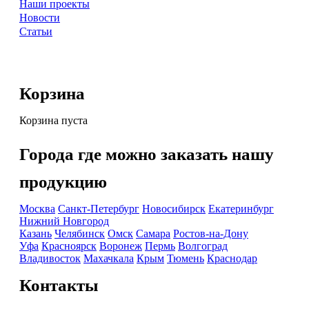
Наши проекты
Новости
Статьи
Корзина
Корзина пуста
Города где можно заказать нашу
продукцию
Москва
Санкт-Петербург
Новосибирск
Екатеринбург
Нижний Новгород
Казань
Челябинск
Омск
Самара
Ростов-на-Дону
Уфа
Красноярск
Воронеж
Пермь
Волгоград
Владивосток
Махачкала
Крым
Тюмень
Краснодар
Контакты