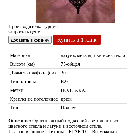
Производитель:
Турция
запросить цену
Купить в 1 клик
Марокканские лампы
Мозаичные лампы
Материал
латунь, металл, цветное стекло
Лампы со стеклом
Высота (см)
75-общая
Торшеры
Диаметр плафона (см)
30
Марокканские
Мозаи
Тип патрона
Е27
Метки
ПОД ЗАКАЗ
Крепление потолочное
крюк
Тип
Подвес
Описание:
Оригинальный подвесной светильник из
цветного стекла и латуни в восточном стиле.
Плафон выполне в технике "КРАКЛЕ". Возможный
Торшеры Марокко